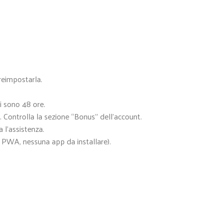
reimpostarla.
i sono 48 ore.
e. Controlla la sezione “Bonus” dell’account.
 l’assistenza.
a PWA, nessuna app da installare).