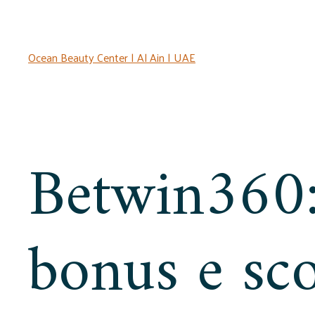
Ocean Beauty Center | Al Ain | UAE
Betwin360: 
bonus e s