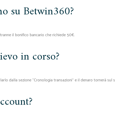
imo su Betwin360?
tranne il bonifico bancario che richiede 50€.
ievo in corso?
llarlo dalla sezione “Cronologia transazioni” e il denaro tornerà sul 
account?