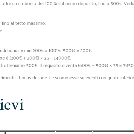
 offre un rimborso del 100% sul primo deposito, fino a 500€. Ved
 fino al tetto massimo.
e.
indi bonus = min(200€ × 100%, 500€) = 200€.
tere è (200€ + 200€) × 35 = 14000€.
i otteniamo 500€. Il requisito diventa (600€ + 500€) × 35 = 3850
ltrimenti il bonus decade. Le scommesse su eventi con quote inferiori
ievi