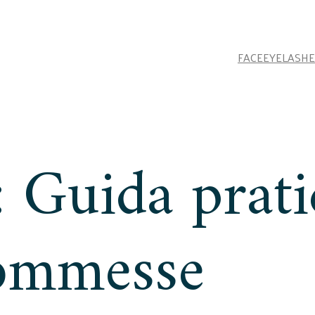
FACE
EYELASHE
Guida pratic
commesse