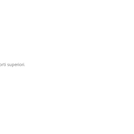
ti superiori.