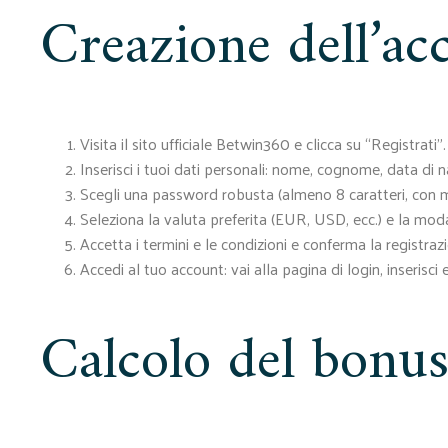
Creazione dell’ac
Visita il sito ufficiale Betwin360 e clicca su “Registrati”.
Inserisci i tuoi dati personali: nome, cognome, data di na
Scegli una password robusta (almeno 8 caratteri, con m
Seleziona la valuta preferita (EUR, USD, ecc.) e la moda
Accetta i termini e le condizioni e conferma la registraz
Accedi al tuo account: vai alla pagina di login, inserisci
Calcolo del bonu