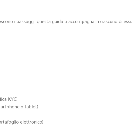
scono i passaggi: questa guida ti accompagna in ciascuno di essi.
fica KYC)
martphone o tablet)
tafoglio elettronico)