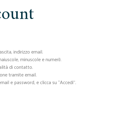
count
scita, indirizzo email.
aiuscole, minuscole e numeri).
lità di contatto.
ione tramite email.
 email e password, e clicca su “Accedi”.
s