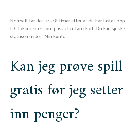
Normalt tar det 24–48 timer etter at du har lastet opp
ID-dokumenter som pass eller førerkort. Du kan sjekke
statusen under “Min konto”.
Kan jeg prøve spill
gratis før jeg setter
inn penger?