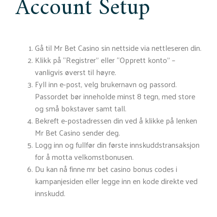
Account Setup
Gå til Mr Bet Casino sin nettside via nettleseren din.
Klikk på “Registrer” eller “Opprett konto” –
vanligvis øverst til høyre.
Fyll inn e-post, velg brukernavn og passord.
Passordet bør inneholde minst 8 tegn, med store
og små bokstaver samt tall.
Bekreft e-postadressen din ved å klikke på lenken
Mr Bet Casino sender deg.
Logg inn og fullfør din første innskuddstransaksjon
for å motta velkomstbonusen.
Du kan nå finne mr bet casino bonus codes i
kampanjesiden eller legge inn en kode direkte ved
innskudd.