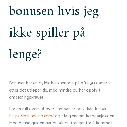
bonusen hvis jeg
ikke spiller på
lenge?
Bonuser har en gyldighetsperiode på ofte 30 dager –
etter det utløper de, med mindre du har oppfylt
omsetningskravet.
For en full oversikt over kampanjer og vilkår, besøk
https://mr-bet-no.com/
og bla gjennom kampanjesiden.
Med denne guiden har du alt du trenger for å komme i