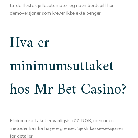
Ja, de fleste spilleautomater og noen bordspill har
demoversjoner som krever ikke ekte penger.
Hva er
minimumsuttaket
hos Mr Bet Casino?
Minimumsuttaket er vanligvis 100 NOK, men noen
metoder kan ha høyere grenser. Sjekk kasse-seksjonen
for detaljer.