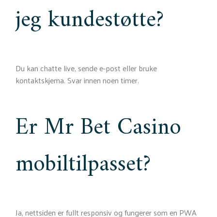
jeg kundestøtte?
Du kan chatte live, sende e-post eller bruke
kontaktskjema. Svar innen noen timer.
Er Mr Bet Casino
mobiltilpasset?
Ja, nettsiden er fullt responsiv og fungerer som en PWA