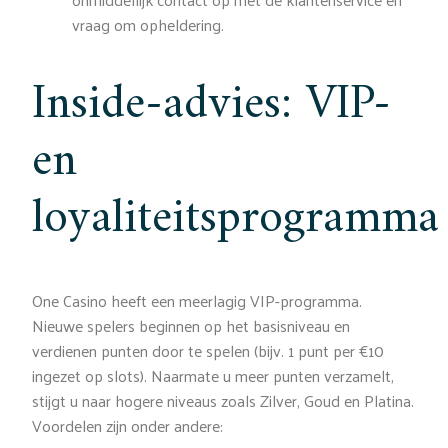
vraag om opheldering.
Inside-advies: VIP-
en
loyaliteitsprogramma
One Casino heeft een meerlagig VIP-programma.
Nieuwe spelers beginnen op het basisniveau en
verdienen punten door te spelen (bijv. 1 punt per €10
ingezet op slots). Naarmate u meer punten verzamelt,
stijgt u naar hogere niveaus zoals Zilver, Goud en Platina.
Voordelen zijn onder andere: