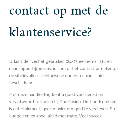
contact op met de
klantenservice?
U kunt de livechat gebruiken (24/7), een e-mail sturen
naar support@onecasino.com of het contactformulier op
de site invullen. Telefonische ondersteuning is niet
beschikbaar.
Met deze handleiding bent u goed voorbereid om
verantwoord te spelen bij One Casino. Onthoud: gokken
is entertainment, geen manier om geld te verdienen. Stel
budgetten en speel altijd met mate. Veel succes!