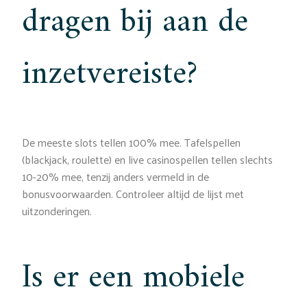
dragen bij aan de
inzetvereiste?
De meeste slots tellen 100% mee. Tafelspellen
(blackjack, roulette) en live casinospellen tellen slechts
10-20% mee, tenzij anders vermeld in de
bonusvoorwaarden. Controleer altijd de lijst met
uitzonderingen.
Is er een mobiele