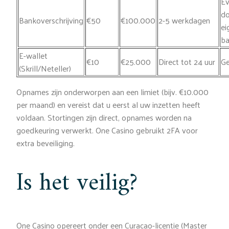
Ev
do
Bankoverschrijving
€50
€100.000
2-5 werkdagen
ei
b
E-wallet
€10
€25.000
Direct tot 24 uur
G
(Skrill/Neteller)
Opnames zijn onderworpen aan een limiet (bijv. €10.000
per maand) en vereist dat u eerst al uw inzetten heeft
voldaan. Stortingen zijn direct, opnames worden na
goedkeuring verwerkt. One Casino gebruikt 2FA voor
extra beveiliging.
Is het veilig?
One Casino opereert onder een Curacao-licentie (Master