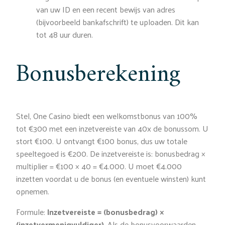
van uw ID en een recent bewijs van adres
(bijvoorbeeld bankafschrift) te uploaden. Dit kan
tot 48 uur duren.
Bonusberekening
Stel, One Casino biedt een welkomstbonus van 100%
tot €300 met een inzetvereiste van 40x de bonussom. U
stort €100. U ontvangt €100 bonus, dus uw totale
speeltegoed is €200. De inzetvereiste is: bonusbedrag ×
multiplier = €100 × 40 = €4.000. U moet €4.000
inzetten voordat u de bonus (en eventuele winsten) kunt
opnemen.
Formule:
Inzetvereiste = (bonusbedrag) ×
(inzetvermenigvuldiger)
. Als de bonusvoorwaarden