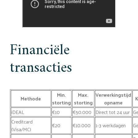
Financiële
transacties
Min.
Max.
Verwerkingstijd
Methode
K
storting
storting
opname
iDEAL
€10
€50.000
Direct tot 24 uur
G
Creditcard
€20
€10.000
1-3 werkdagen
G
(Visa/MC)