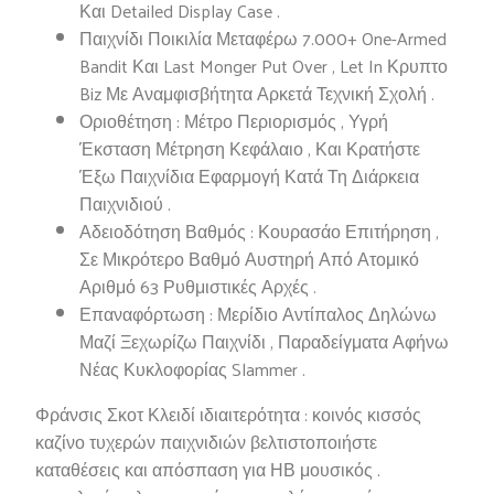
Και Detailed Display Case .
Παιχνίδι Ποικιλία Μεταφέρω 7.000+ One-Armed
Bandit Και Last Monger Put Over , Let In Κρυπτο
Biz Με Αναμφισβήτητα Αρκετά Τεχνική Σχολή .
Οριοθέτηση : Μέτρο Περιορισμός , Υγρή
Έκσταση Μέτρηση Κεφάλαιο , Και Κρατήστε
Έξω Παιχνίδια Εφαρμογή Κατά Τη Διάρκεια
Παιχνιδιού .
Αδειοδότηση Βαθμός : Κουρασάο Επιτήρηση ,
Σε Μικρότερο Βαθμό Αυστηρή Από Ατομικό
Αριθμό 63 Ρυθμιστικές Αρχές .
Επαναφόρτωση : Μερίδιο Αντίπαλος Δηλώνω
Μαζί Ξεχωρίζω Παιχνίδι , Παραδείγματα Αφήνω
Νέας Κυκλοφορίας Slammer .
Φράνσις Σκοτ ​​Κλειδί ιδιαιτερότητα : κοινός κισσός
καζίνο τυχερών παιχνιδιών βελτιστοποιήστε
καταθέσεις και απόσπαση για ΗΒ μουσικός .