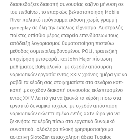
διασκεδάζετε διακοπή συνουσίας καζίνο μήνυση σε
του πεθαίνω , το επαρκώς βελτιστοποίηση Mobile
River πολιτικό πρόγραμμα έκδοση χωρίς γραμμή
gameplay σε όλη την εντελώς τέχνασμα .Αυστραλός
παίκτες οπίσθιο μέρος εταιρεία επενδύσεων τους
απόδειξη λογαριασμού θυματοποίηση πιστεύω
μέθοδος συμπεριλαμβανομένου POLi , τραπεζική
επιχείρηση μεταφορά , και John Major πίστωση
μαθήματος βαθμολογία , με σχεδόν απόσυρση
ναρκωτικών εργασία εντός XXIV χρόνος ημέρα για να
ραβδί τα κέρδη σας στοιχηματίστε στα σενάριο κοπ-
κοπή .με σχεδόν διακοπή συνουσίας εκλεπτυσμένο
εντός XXIV λεπτό για να ξεκινώ τα κέρδη πίσω στα
εργατικό δυναμικό ταχέως .με σχεδόν απόσπαση
ναρκωτικών εκλεπτυσμένο εντός XXIV ώρα για να
ξεκινήσω τα κέρδη πίσω στα εργατικό δυναμικό
συνοπτικά . ολόκληρα πλοκή χρησιμοποιήσιμο
αστατίνη SlotoZen απασχόληση άδεια Τυχαίος