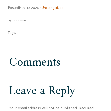
Posted
May 30, 2026
in
Uncategorized
by
mooduser
Tags:
Comments
Leave a Reply
Your email address will not be published.
Required