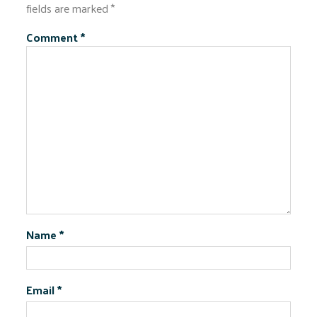
fields are marked
*
Comment
*
Name
*
Email
*