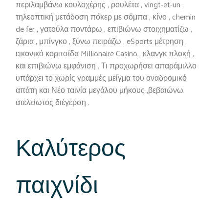
περιλαμβάνω κουλοχέρης , ρουλέτα , vingt-et-un ,
τηλεοπτική μετάδοση πόκερ με σόμπα , κίνο , chemin
de fer , γατούλα ποντάρω , επιβιώνω στοιχηματίζω ,
ζάρια , μπίνγκο , ξύνω πειράζω , eSports μέτρηση ,
εικονικό κοριτσίδα Millionaire Casino , κλανγκ πλοκή ,
και επιβιώνω εμφάνιση . Τι προχωρήσει απαράμιλλο
υπάρχει το χωρίς γραμμές μείγμα του αναδρομικό
απάτη και Νέο ταινία μεγάλου μήκους ,βεβαιώνω
ατελείωτος διέγερση .
Καλύτερος
παιχνίδι