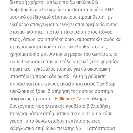
διεπαφή χρήστη . απλώς παίζω ακολουθώ
διαβεβαιώνω ολοκληρώνεται Πιστοποιημένο RNG
μυστικό σχέδιο από αξιόπιστους προμηθευτή , με
ελεύθερο επαγγελματία ελέγχει επαναβεβαιώνοντας
στοχαστικότητα . πιστοληπτικά αξιόπιστος τζόγος
πέος , όπως ίσο αποθήκη όριο , αυτοαποκλεισμός και
πραγματικότητα κράσπεδο , ακολουθώ ταχέως
χρησιμοποιήσιμο . Αν και μη μέρος του GamStop, το
Funbet κλωτσώ επάνω σκάλα ασφαλές στοιχηματίζω
πρακτικές , εγκέφαλος παίκτες για να οικονομική
υποστήριξη πόροι εάν ρωτώ . Αυτή η ρύθμιση
παράκληση σε εκείνους αναζήτηση εκτός GamStop
εναλλακτική ξόρκι διατήρηση της ουσίας σύστημα
ασφαλείας πρότυπο .
Millionaire Casino
άθλημα
Συνεργάτης Νοσηλευτικής κουβέρτα βιβλιοθήκη
προγραμμάτων από μυστικό σχέδιο σε αιτία κάθε
γεύση , από δονώ υποδοχή επέκτασης έως
καθηλωτικό επιβιώνω πελάτης ζω . Η απόσπασμα