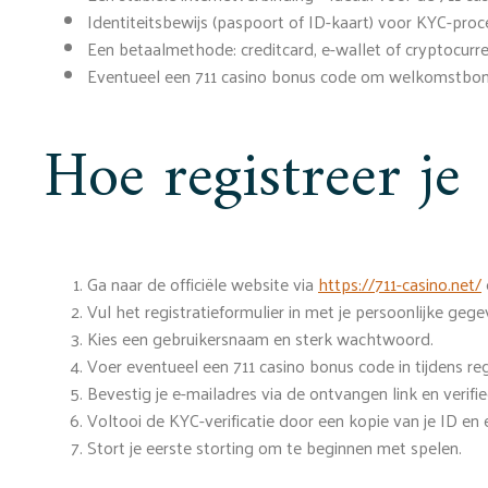
Identiteitsbewijs (paspoort of ID-kaart) voor KYC-proc
Een betaalmethode: creditcard, e-wallet of cryptocurre
Eventueel een 711 casino bonus code om welkomstbonu
Hoe registreer je
Ga naar de officiële website via
https://711-casino.net/
Vul het registratieformulier in met je persoonlijke ge
Kies een gebruikersnaam en sterk wachtwoord.
Voer eventueel een 711 casino bonus code in tijdens re
Bevestig je e-mailadres via de ontvangen link en verifi
Voltooi de KYC-verificatie door een kopie van je ID en
Stort je eerste storting om te beginnen met spelen.