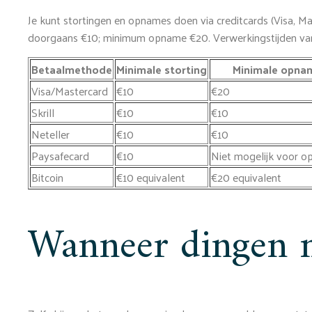
Je kunt stortingen en opnames doen via creditcards (Visa, Mas
doorgaans €10; minimum opname €20. Verwerkingstijden variëre
Betaalmethode
Minimale storting
Minimale opna
Visa/Mastercard
€10
€20
Skrill
€10
€10
Neteller
€10
€10
Paysafecard
€10
Niet mogelijk voor 
Bitcoin
€10 equivalent
€20 equivalent
Wanneer dingen 