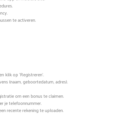
edures.
ncy.
ssen te activeren.
en klik op ‘Registreren’.
gevens (naam, geboortedatum, adres).
gistratie om een bonus te claimen.
eer je telefoonnummer.
 een recente rekening te uploaden.