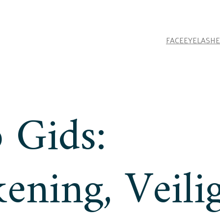
FACE
EYELASHE
 Gids:
ening, Veili