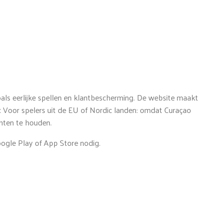
oals eerlijke spellen en klantbescherming. De website maakt
:
Voor spelers uit de EU of Nordic landen: omdat Curaçao
chten te houden.
oogle Play of App Store nodig.