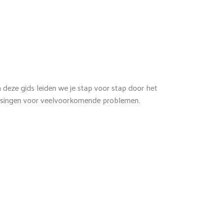
n deze gids leiden we je stap voor stap door het
plossingen voor veelvoorkomende problemen.