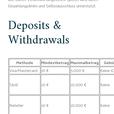
Einzahlungslimits und Selbstausschluss unterstützt.
Deposits &
Withdrawals
Methode
Mindestbetrag
Maximalbetrag
Gebü
Visa/Mastercard
10 €
5.000 €
Keine (C
Skrill
10 €
10.000 €
Keine
Neteller
10 €
10.000 €
Keine