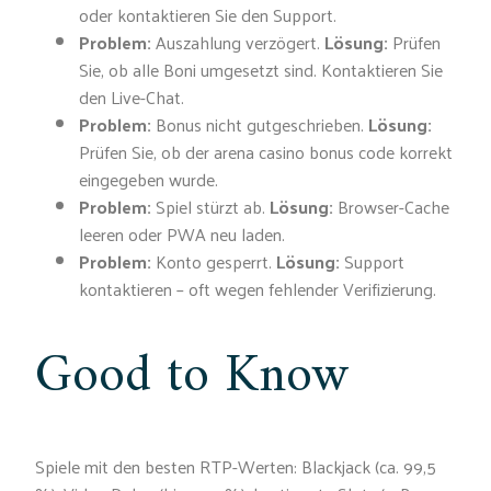
oder kontaktieren Sie den Support.
Problem:
Auszahlung verzögert.
Lösung:
Prüfen
Sie, ob alle Boni umgesetzt sind. Kontaktieren Sie
den Live-Chat.
Problem:
Bonus nicht gutgeschrieben.
Lösung:
Prüfen Sie, ob der arena casino bonus code korrekt
eingegeben wurde.
Problem:
Spiel stürzt ab.
Lösung:
Browser-Cache
leeren oder PWA neu laden.
Problem:
Konto gesperrt.
Lösung:
Support
kontaktieren – oft wegen fehlender Verifizierung.
Good to Know
Spiele mit den besten RTP-Werten: Blackjack (ca. 99,5