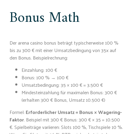
Bonus Math
Der arena casino bonus beträgt typischerweise 100 %
bis zu 300 € mit einer Umsatzbedingung von 35x auf
den Bonus. Beispielrechnung:
Einzahlung: 100 €
Bonus: 100 % → 100 €
Umsatzbedingung: 35 × 100 € = 3.500 €
Mindesteinzahlung für maximalen Bonus: 300 €
(erhalten 300 € Bonus, Umsatz 10.500 €)
Formel:
Erforderlicher Umsatz = Bonus × Wagering-
Faktor
. Beispiel mit 300 € Bonus: 300 € × 35 = 10.500
€. Spielbeiträge variieren: Slots 100 %, Tischspiele 10 %.