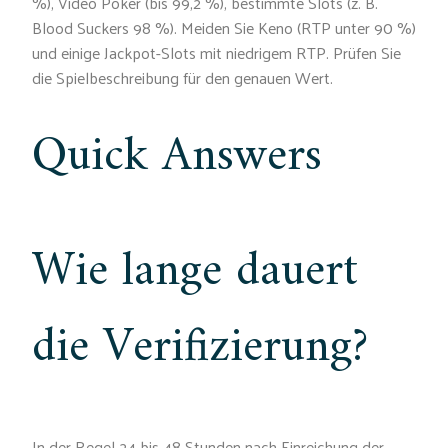
%), Video Poker (bis 99,2 %), bestimmte Slots (z. B.
Blood Suckers 98 %). Meiden Sie Keno (RTP unter 90 %)
und einige Jackpot-Slots mit niedrigem RTP. Prüfen Sie
die Spielbeschreibung für den genauen Wert.
Quick Answers
Wie lange dauert
die Verifizierung?
In der Regel 24 bis 48 Stunden nach Einreichung der