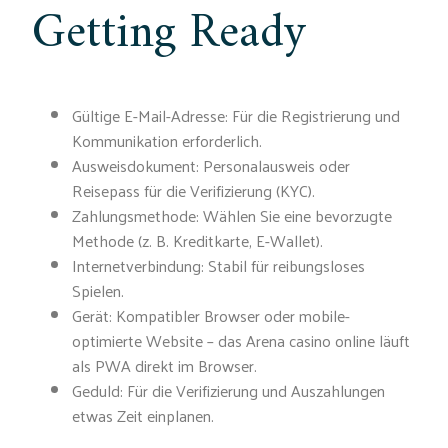
Getting Ready
Gültige E-Mail-Adresse: Für die Registrierung und
Kommunikation erforderlich.
Ausweisdokument: Personalausweis oder
Reisepass für die Verifizierung (KYC).
Zahlungsmethode: Wählen Sie eine bevorzugte
Methode (z. B. Kreditkarte, E-Wallet).
Internetverbindung: Stabil für reibungsloses
Spielen.
Gerät: Kompatibler Browser oder mobile-
optimierte Website – das Arena casino online läuft
als PWA direkt im Browser.
Geduld: Für die Verifizierung und Auszahlungen
etwas Zeit einplanen.