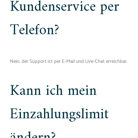
Kundenservice per
Telefon?
Nein, der Support ist per E-Mail und Live-Chat erreichbar.
Kann ich mein
Einzahlungslimit