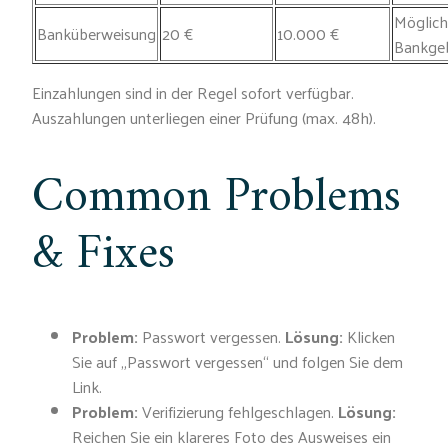
Möglic
Banküberweisung
20 €
10.000 €
Bankge
Einzahlungen sind in der Regel sofort verfügbar.
Auszahlungen unterliegen einer Prüfung (max. 48h).
Common Problems
& Fixes
Problem:
Passwort vergessen.
Lösung:
Klicken
Sie auf „Passwort vergessen“ und folgen Sie dem
Link.
Problem:
Verifizierung fehlgeschlagen.
Lösung:
Reichen Sie ein klareres Foto des Ausweises ein