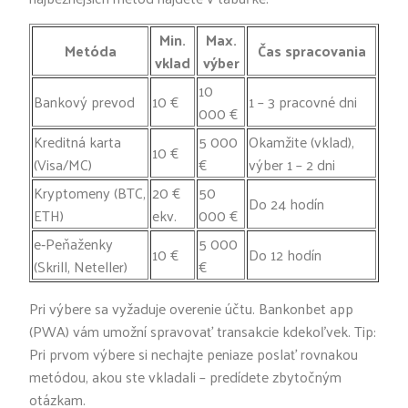
Min.
Max.
Metóda
Čas spracovania
vklad
výber
10
Bankový prevod
10 €
1 – 3 pracovné dni
000 €
Kreditná karta
5 000
Okamžite (vklad),
10 €
(Visa/MC)
€
výber 1 – 2 dni
Kryptomeny (BTC,
20 €
50
Do 24 hodín
ETH)
ekv.
000 €
e‑Peňaženky
5 000
10 €
Do 12 hodín
(Skrill, Neteller)
€
Pri výbere sa vyžaduje overenie účtu. Bankonbet app
(PWA) vám umožní spravovať transakcie kdekoľvek. Tip:
Pri prvom výbere si nechajte peniaze poslať rovnakou
metódou, akou ste vkladali – predídete zbytočným
otázkam.