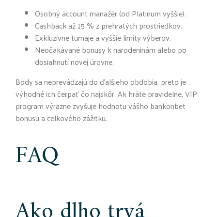
Osobný account manažér (od Platinum vyššie).
Cashback až 15 % z prehratých prostriedkov.
Exkluzívne turnaje a vyššie limity výberov.
Neočakávané bonusy k narodeninám alebo po
dosiahnutí novej úrovne.
Body sa neprevádzajú do ďalšieho obdobia, preto je
výhodné ich čerpať čo najskôr. Ak hráte pravidelne, VIP
program výrazne zvyšuje hodnotu vášho bankonbet
bonusu a celkového zážitku.
FAQ
Ako dlho trvá