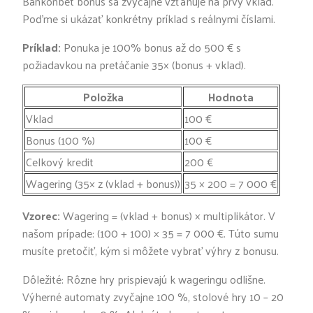
Bankonbet bonus sa zvyčajne vzťahuje na prvý vklad.
Poďme si ukázať konkrétny príklad s reálnymi číslami.
Príklad:
Ponuka je 100% bonus až do 500 € s
požiadavkou na pretáčanie 35× (bonus + vklad).
Položka
Hodnota
Vklad
100 €
Bonus (100 %)
100 €
Celkový kredit
200 €
Wagering (35× z (vklad + bonus))
35 × 200 = 7 000 €
Vzorec:
Wagering = (vklad + bonus) × multiplikátor. V
našom prípade: (100 + 100) × 35 = 7 000 €. Túto sumu
musíte pretočiť, kým si môžete vybrať výhry z bonusu.
Dôležité: Rôzne hry prispievajú k wageringu odlišne.
Výherné automaty zvyčajne 100 %, stolové hry 10 – 20