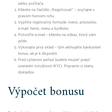
alebo počítača.
Kliknite na tlačidlo „Registrovať“ – zvyčajne v
pravom hornom rohu.
Vyplňte registračný formulár: meno, priezvisko,
e‑mail, heslo, menu a bydlisko.
Potvrďte e‑mail – kliknite na odkaz, ktorý vám
príde.
Vykonajte prvý vklad – tým aktivujete bankonbet
bonus, ak je k dispozícii.
Pred výberom peňazí budete musieť prejsť
overením totožnosti (KYC). Pripravte si skeny
dokladov.
Výpočet bonusu