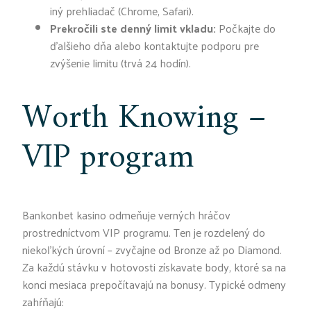
iný prehliadač (Chrome, Safari).
Prekročili ste denný limit vkladu:
Počkajte do
ďalšieho dňa alebo kontaktujte podporu pre
zvýšenie limitu (trvá 24 hodín).
Worth Knowing –
VIP program
Bankonbet kasino odmeňuje verných hráčov
prostredníctvom VIP programu. Ten je rozdelený do
niekoľkých úrovní – zvyčajne od Bronze až po Diamond.
Za každú stávku v hotovosti získavate body, ktoré sa na
konci mesiaca prepočítavajú na bonusy. Typické odmeny
zahŕňajú: