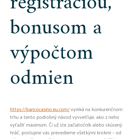
registráciou,
bonusom a
výpočtom
odmien
https://bancocasino.eu.com/
vyniká na konkurenčnom
trhu a tento podrobný návod vysvetľuje, ako z neho
vyťažiť maximum. Či už ste začiatočník alebo skúsený
hráč, postupne vás prevedieme všetkými krokmi – od