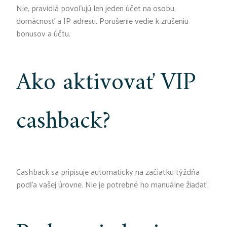
Nie, pravidlá povoľujú len jeden účet na osobu,
domácnosť a IP adresu. Porušenie vedie k zrušeniu
bonusov a účtu.
Ako aktivovať VIP
cashback?
Cashback sa pripisuje automaticky na začiatku týždňa
podľa vašej úrovne. Nie je potrebné ho manuálne žiadať.