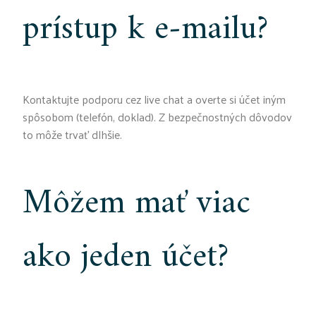
prístup k e‑mailu?
Kontaktujte podporu cez live chat a overte si účet iným
spôsobom (telefón, doklad). Z bezpečnostných dôvodov
to môže trvať dlhšie.
Môžem mať viac
ako jeden účet?