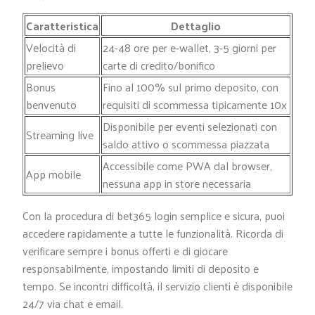
Caratteristica
Dettaglio
Velocità di
24-48 ore per e-wallet, 3-5 giorni per
prelievo
carte di credito/bonifico
Bonus
Fino al 100% sul primo deposito, con
benvenuto
requisiti di scommessa tipicamente 10x
Disponibile per eventi selezionati con
Streaming live
saldo attivo o scommessa piazzata
Accessibile come PWA dal browser,
App mobile
nessuna app in store necessaria
Con la procedura di bet365 login semplice e sicura, puoi
accedere rapidamente a tutte le funzionalità. Ricorda di
verificare sempre i bonus offerti e di giocare
responsabilmente, impostando limiti di deposito e
tempo. Se incontri difficoltà, il servizio clienti è disponibile
24/7 via chat e email.