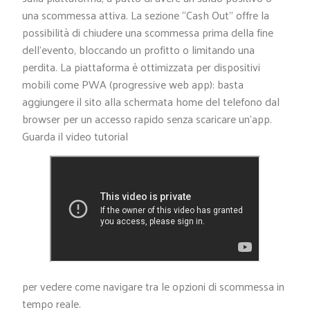
una scommessa attiva. La sezione “Cash Out” offre la
possibilità di chiudere una scommessa prima della fine
dell’evento, bloccando un profitto o limitando una
perdita. La piattaforma è ottimizzata per dispositivi
mobili come PWA (progressive web app): basta
aggiungere il sito alla schermata home del telefono dal
browser per un accesso rapido senza scaricare un’app.
Guarda il video tutorial
per vedere come navigare tra le opzioni di scommessa in
tempo reale.