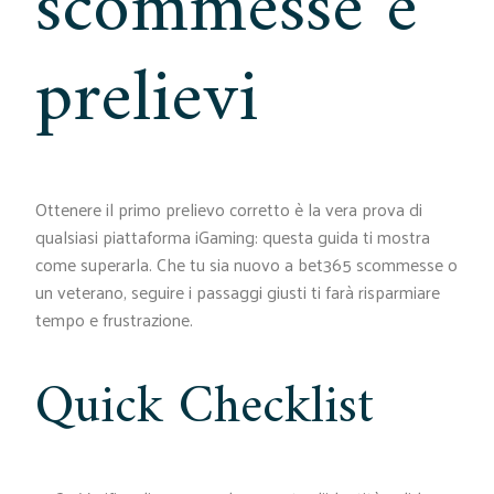
scommesse e
prelievi
Ottenere il primo prelievo corretto è la vera prova di
qualsiasi piattaforma iGaming: questa guida ti mostra
come superarla. Che tu sia nuovo a bet365 scommesse o
un veterano, seguire i passaggi giusti ti farà risparmiare
tempo e frustrazione.
Quick Checklist