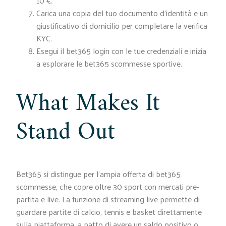
10 €.
Carica una copia del tuo documento d’identità e un
giustificativo di domicilio per completare la verifica
KYC.
Esegui il bet365 login con le tue credenziali e inizia
a esplorare le bet365 scommesse sportive.
What Makes It
Stand Out
Bet365 si distingue per l’ampia offerta di bet365
scommesse, che copre oltre 30 sport con mercati pre-
partita e live. La funzione di streaming live permette di
guardare partite di calcio, tennis e basket direttamente
sulla piattaforma, a patto di avere un saldo positivo o