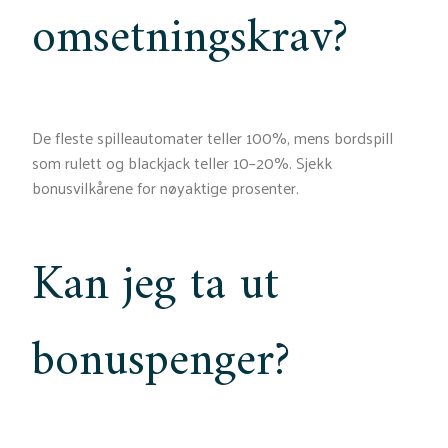
omsetningskrav?
De fleste spilleautomater teller 100%, mens bordspill
som rulett og blackjack teller 10–20%. Sjekk
bonusvilkårene for nøyaktige prosenter.
Kan jeg ta ut
bonuspenger?