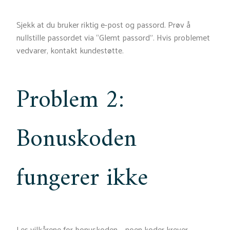
Sjekk at du bruker riktig e-post og passord. Prøv å
nullstille passordet via “Glemt passord”. Hvis problemet
vedvarer, kontakt kundestøtte.
Problem 2:
Bonuskoden
fungerer ikke
Les vilkårene for bonuskoden – noen koder krever