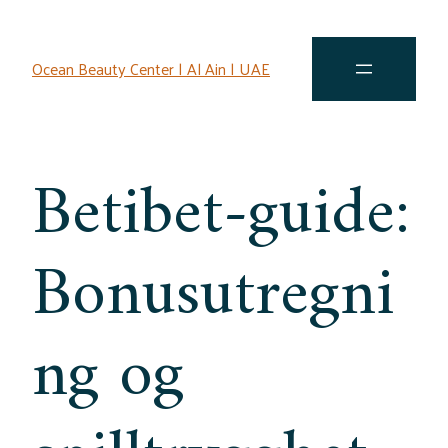
Ocean Beauty Center | Al Ain | UAE
Betibet-guide:
Bonusutregni
ng og