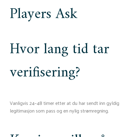
Players Ask
Hvor lang tid tar
verifisering?
Vanligvis 24–48 timer etter at du har sendt inn gyldig
legitimasjon som pass og en nylig strømregning.