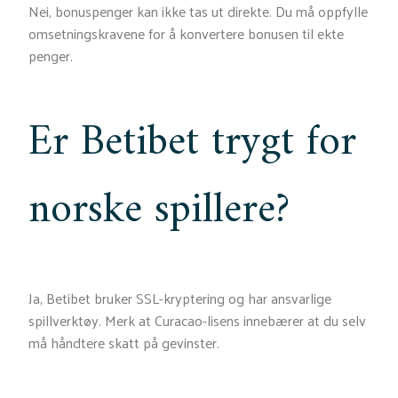
Nei, bonuspenger kan ikke tas ut direkte. Du må oppfylle
omsetningskravene for å konvertere bonusen til ekte
penger.
Er Betibet trygt for
norske spillere?
Ja, Betibet bruker SSL-kryptering og har ansvarlige
spillverktøy. Merk at Curacao-lisens innebærer at du selv
må håndtere skatt på gevinster.