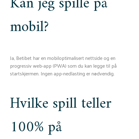
Kan jeg spille på
mobil?
Ja, Betibet har en mobiloptimalisert nettside og en
progressiv web-app (PWA) som du kan legge til på
startskjermen. Ingen app-nedlasting er nødvendig.
Hvilke spill teller
100% på