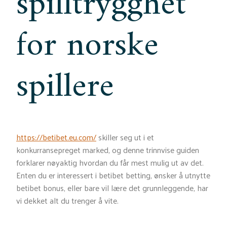
spilltrygghet
for norske
spillere
https://betibet.eu.com/
skiller seg ut i et
konkurransepreget marked, og denne trinnvise guiden
forklarer nøyaktig hvordan du får mest mulig ut av det.
Enten du er interessert i betibet betting, ønsker å utnytte
betibet bonus, eller bare vil lære det grunnleggende, har
vi dekket alt du trenger å vite.