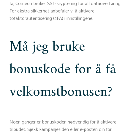
Ja, Comeon bruker SSL-kryptering for all dataoverføring.
For ekstra sikkerhet anbefaler vi å aktivere
tofaktorautentisering (2FA) i innstillingene.
Må jeg bruke
bonuskode for å få
velkomstbonusen?
Noen ganger er bonuskoden nødvendig for å aktivere
tilbudet. Sjekk kampanjesiden eller e-posten din for