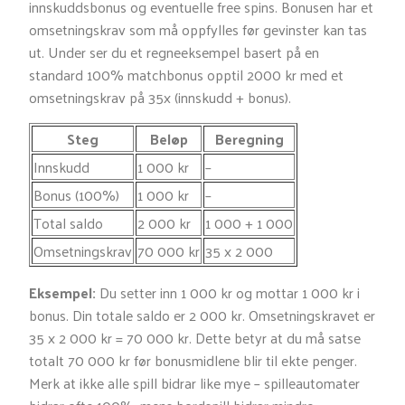
innskuddsbonus og eventuelle free spins. Bonusen har et
omsetningskrav som må oppfylles før gevinster kan tas
ut. Under ser du et regneeksempel basert på en
standard 100% matchbonus opptil 2000 kr med et
omsetningskrav på 35x (innskudd + bonus).
Steg
Beløp
Beregning
Innskudd
1 000 kr
–
Bonus (100%)
1 000 kr
–
Total saldo
2 000 kr
1 000 + 1 000
Omsetningskrav
70 000 kr
35 x 2 000
Eksempel:
Du setter inn 1 000 kr og mottar 1 000 kr i
bonus. Din totale saldo er 2 000 kr. Omsetningskravet er
35 x 2 000 kr = 70 000 kr. Dette betyr at du må satse
totalt 70 000 kr før bonusmidlene blir til ekte penger.
Merk at ikke alle spill bidrar like mye – spilleautomater