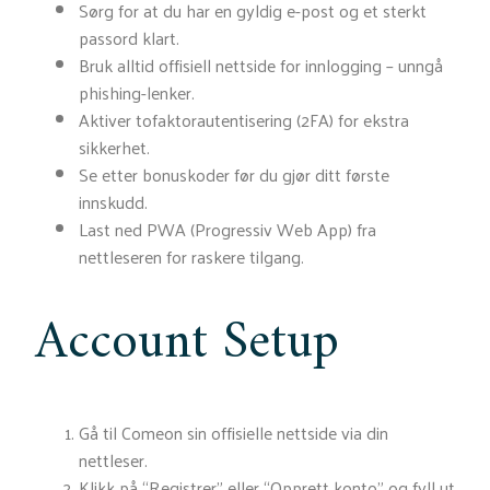
Sørg for at du har en gyldig e-post og et sterkt
passord klart.
Bruk alltid offisiell nettside for innlogging – unngå
phishing-lenker.
Aktiver tofaktorautentisering (2FA) for ekstra
sikkerhet.
Se etter bonuskoder før du gjør ditt første
innskudd.
Last ned PWA (Progressiv Web App) fra
nettleseren for raskere tilgang.
Account Setup
Gå til Comeon sin offisielle nettside via din
nettleser.
Klikk på “Registrer” eller “Opprett konto” og fyll ut