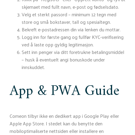
skjemaet med fullt navn, e-post og fødselsdato.
Velg et sterkt passord – minimum 12 tegn med
store og små bokstaver, tall og spesialtegn.
Bekreft e-postadressen din via lenken du mottar.
Logg inn for første gang og fullfør KYC-verifisering
ved å laste opp gyldig legitimasjon.
Sett inn penger via ditt foretrukne betalingsmiddel
– husk å eventuelt angi bonuskode under
innskuddet.
App & PWA Guide
Comeon tilbyr ikke en dedikert app i Google Play eller
Apple App Store. I stedet kan du benytte den
mobiloptimaliserte nettsiden eller installere en