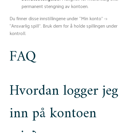
permanent stengning av kontoen.
Du finner disse innstillingene under “Min konto” ->
“Ansvarlig spill”. Bruk dem for å holde spillingen under
kontroll.
FAQ
Hvordan logger jeg
inn på kontoen