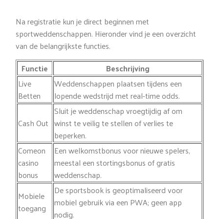
Na registratie kun je direct beginnen met
sportweddenschappen. Hieronder vind je een overzicht
van de belangrijkste functies.
Functie
Beschrijving
Live
Weddenschappen plaatsen tijdens een
Betten
lopende wedstrijd met real-time odds.
Sluit je weddenschap vroegtijdig af om
Cash Out
winst te veilig te stellen of verlies te
beperken.
Comeon
Een welkomstbonus voor nieuwe spelers,
casino
meestal een stortingsbonus of gratis
bonus
weddenschap.
De sportsbook is geoptimaliseerd voor
Mobiele
mobiel gebruik via een PWA; geen app
toegang
nodig.