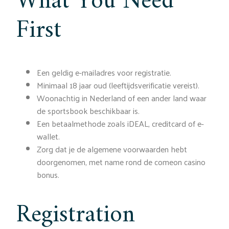
What You Need
First
Een geldig e-mailadres voor registratie.
Minimaal 18 jaar oud (leeftijdsverificatie vereist).
Woonachtig in Nederland of een ander land waar
de sportsbook beschikbaar is.
Een betaalmethode zoals iDEAL, creditcard of e-
wallet.
Zorg dat je de algemene voorwaarden hebt
doorgenomen, met name rond de comeon casino
bonus.
Registration