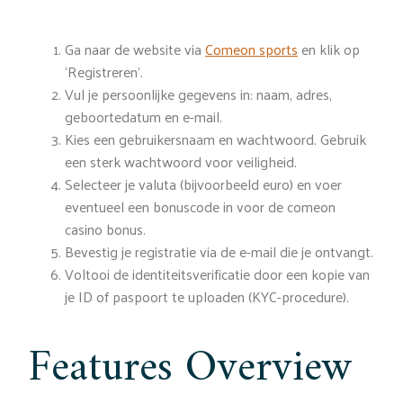
Ga naar de website via
Comeon sports
en klik op
‘Registreren’.
Vul je persoonlijke gegevens in: naam, adres,
geboortedatum en e-mail.
Kies een gebruikersnaam en wachtwoord. Gebruik
een sterk wachtwoord voor veiligheid.
Selecteer je valuta (bijvoorbeeld euro) en voer
eventueel een bonuscode in voor de comeon
casino bonus.
Bevestig je registratie via de e-mail die je ontvangt.
Voltooi de identiteitsverificatie door een kopie van
je ID of paspoort te uploaden (KYC-procedure).
Features Overview