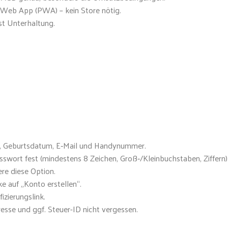
e Web App (PWA) – kein Store nötig.
ist Unterhaltung.
e, Geburtsdatum, E‑Mail und Handynummer.
swort fest (mindestens 8 Zeichen, Groß‑/Kleinbuchstaben, Ziffern)
re diese Option.
e auf „Konto erstellen“.
izierungslink.
resse und ggf. Steuer-ID nicht vergessen.