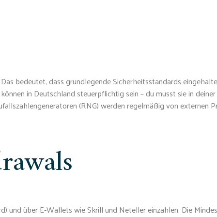
 Das bedeutet, dass grundlegende Sicherheitsstandards eingehalte
 können in Deutschland steuerpflichtig sein – du musst sie in dein
 Zufallszahlengeneratoren (RNG) werden regelmäßig von externen Pr
rawals
d) und über E‑Wallets wie Skrill und Neteller einzahlen. Die Mind