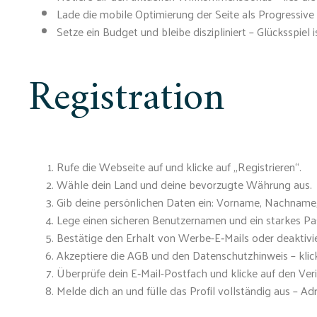
Lade die mobile Optimierung der Seite als Progressiv
Setze ein Budget und bleibe diszipliniert – Glücksspiel 
Registration
Rufe die Webseite auf und klicke auf „Registrieren“.
Wähle dein Land und deine bevorzugte Währung aus.
Gib deine persönlichen Daten ein: Vorname, Nachnam
Lege einen sicheren Benutzernamen und ein starkes Pas
Bestätige den Erhalt von Werbe-E‑Mails oder deaktivie
Akzeptiere die AGB und den Datenschutzhinweis – klick
Überprüfe dein E‑Mail-Postfach und klicke auf den Verif
Melde dich an und fülle das Profil vollständig aus – Ad