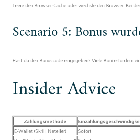
Leere den Browser-Cache oder wechsle den Browser. Bei der P
Scenario 5: Bonus wurd
Hast du den Bonuscode eingegeben? Viele Boni erfordern eine
Insider Advice
Zahlungsmethode
Einzahlungsgeschwindigke
E‑Wallet (Skrill, Neteller)
Sofort