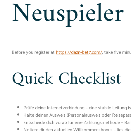
Neuspieler
Before you register at
https://dazn-bet7.com/
, take five mi
Quick Checklist
Prüfe deine Internetverbindung – eine stabile Leitung ist
Halte deinen Ausweis (Personalausweis oder Reisepass) b
Entscheide dich vorab für eine Zahlungsmethode – Ban
Notiere dir den aktuellen Willkommensbonus – lies d