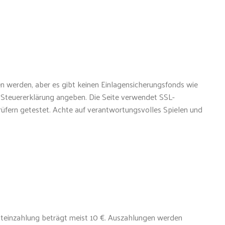
n werden, aber es gibt keinen Einlagensicherungsfonds wie
er Steuererklärung angeben. Die Seite verwendet SSL-
üfern getestet. Achte auf verantwortungsvolles Spielen und
esteinzahlung beträgt meist 10 €. Auszahlungen werden