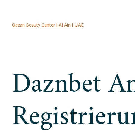
Ocean Beauty Center | Al Ain | UAE
Daznbet An
Registrier