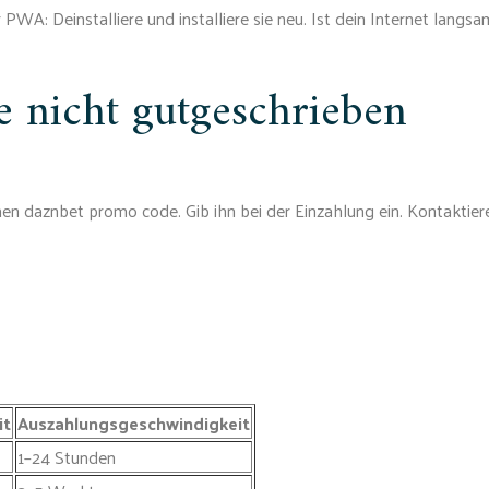
WA: Deinstalliere und installiere sie neu. Ist dein Internet lang
e nicht gutgeschrieben
n daznbet promo code. Gib ihn bei der Einzahlung ein. Kontaktiere
it
Auszahlungsgeschwindigkeit
1–24 Stunden