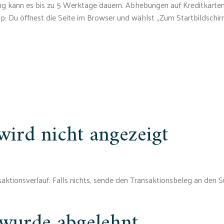
g kann es bis zu 5 Werktage dauern. Abhebungen auf Kreditkarten s
: Du öffnest die Seite im Browser und wählst „Zum Startbildschirm 
wird nicht angezeigt
saktionsverlauf. Falls nichts, sende den Transaktionsbeleg an den 
 wurde abgelehnt