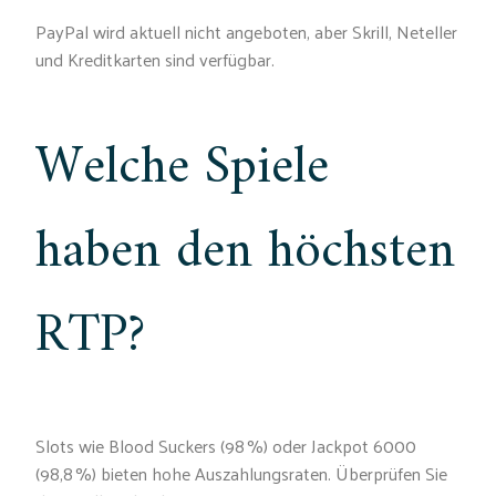
PayPal wird aktuell nicht angeboten, aber Skrill, Neteller
und Kreditkarten sind verfügbar.
Welche Spiele
haben den höchsten
RTP?
Slots wie Blood Suckers (98 %) oder Jackpot 6000
(98,8 %) bieten hohe Auszahlungsraten. Überprüfen Sie