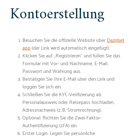
Kontoerstellung
Besuchen Sie die offizielle Website über
Daznbet
app
(der Link wird automatisch eingefügt).
Klicken Sie auf „Registrieren“ und füllen Sie das
Formular mit Vor- und Nachname, E-Mail,
Passwort und Währung aus.
Bestätigen Sie Ihre E-Mail über den Link und
loggen Sie sich ein.
Schließen Sie die KYC-Verifizierung ab:
Personalausweis oder Reisepass hochladen,
Adressnachweis (z. B. Stromrechnung).
Optional: Richten Sie die Zwei-Faktor-
Authentifizierung (2FA) ein.
Erster Login: Legen Sie persönliche