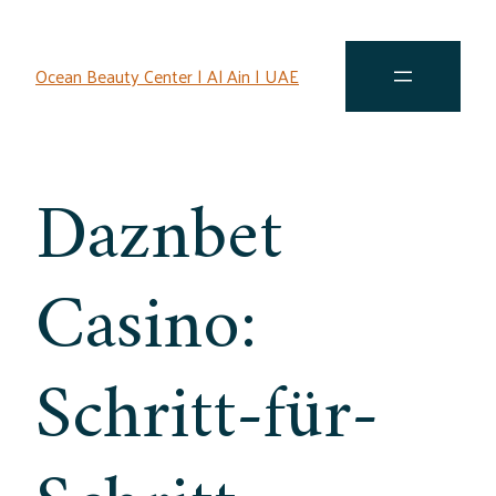
Ocean Beauty Center | Al Ain | UAE
Daznbet
Casino:
Schritt-für-