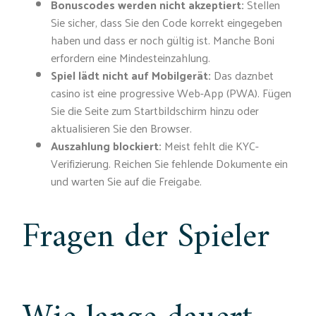
Bonuscodes werden nicht akzeptiert:
Stellen
Sie sicher, dass Sie den Code korrekt eingegeben
haben und dass er noch gültig ist. Manche Boni
erfordern eine Mindesteinzahlung.
Spiel lädt nicht auf Mobilgerät:
Das daznbet
casino ist eine progressive Web-App (PWA). Fügen
Sie die Seite zum Startbildschirm hinzu oder
aktualisieren Sie den Browser.
Auszahlung blockiert:
Meist fehlt die KYC-
Verifizierung. Reichen Sie fehlende Dokumente ein
und warten Sie auf die Freigabe.
Fragen der Spieler