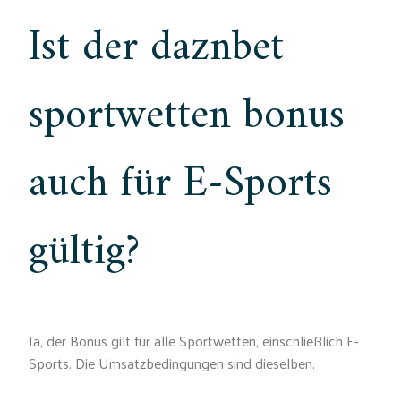
Ist der daznbet
sportwetten bonus
auch für E-Sports
gültig?
Ja, der Bonus gilt für alle Sportwetten, einschließlich E-
Sports. Die Umsatzbedingungen sind dieselben.