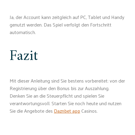
Ja, der Account kann zeitgleich auf PC, Tablet und Handy
genutzt werden. Das Spiel verfolgt den Fortschritt
automatisch.
Fazit
Mit dieser Anleitung sind Sie bestens vorbereitet: von der
Registrierung über den Bonus bis zur Auszahlung.
Denken Sie an die Steuerpflicht und spielen Sie
verantwortungsvoll. Starten Sie noch heute und nutzen
Sie die Angebote des
Daznbet app
Casinos.