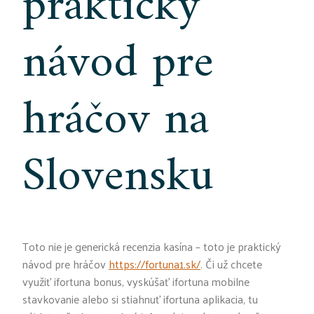
praktický
návod pre
hráčov na
Slovensku
Toto nie je generická recenzia kasína – toto je praktický
návod pre hráčov
https://fortuna1.sk/
. Či už chcete
využiť ifortuna bonus, vyskúšať ifortuna mobilne
stavkovanie alebo si stiahnuť ifortuna aplikacia, tu