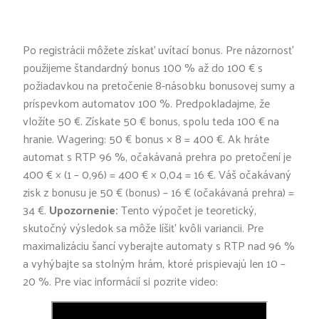
Po registrácii môžete získať uvítací bonus. Pre názornosť
použijeme štandardný bonus 100 % až do 100 € s
požiadavkou na pretočenie 8-násobku bonusovej sumy a
príspevkom automatov 100 %. Predpokladajme, že
vložíte 50 €. Získate 50 € bonus, spolu teda 100 € na
hranie. Wagering: 50 € bonus × 8 = 400 €. Ak hráte
automat s RTP 96 %, očakávaná prehra po pretočení je
400 € × (1 – 0,96) = 400 € × 0,04 = 16 €. Váš očakávaný
zisk z bonusu je 50 € (bonus) – 16 € (očakávaná prehra) =
34 €.
Upozornenie:
Tento výpočet je teoretický,
skutočný výsledok sa môže líšiť kvôli variancii. Pre
maximalizáciu šancí vyberajte automaty s RTP nad 96 %
a vyhýbajte sa stolným hrám, ktoré prispievajú len 10 –
20 %. Pre viac informácií si pozrite video: