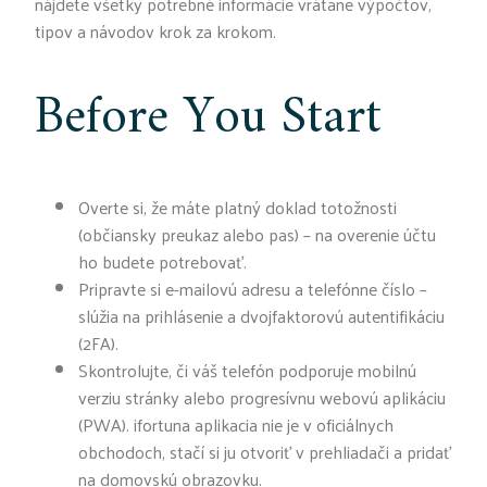
nájdete všetky potrebné informácie vrátane výpočtov,
tipov a návodov krok za krokom.
Before You Start
Overte si, že máte platný doklad totožnosti
(občiansky preukaz alebo pas) – na overenie účtu
ho budete potrebovať.
Pripravte si e-mailovú adresu a telefónne číslo –
slúžia na prihlásenie a dvojfaktorovú autentifikáciu
(2FA).
Skontrolujte, či váš telefón podporuje mobilnú
verziu stránky alebo progresívnu webovú aplikáciu
(PWA). ifortuna aplikacia nie je v oficiálnych
obchodoch, stačí si ju otvoriť v prehliadači a pridať
na domovskú obrazovku.