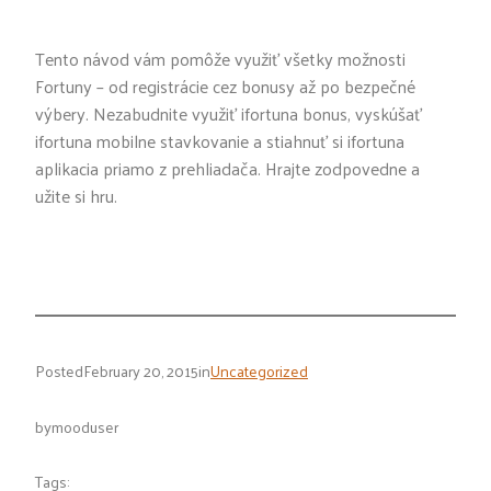
Tento návod vám pomôže využiť všetky možnosti
Fortuny – od registrácie cez bonusy až po bezpečné
výbery. Nezabudnite využiť ifortuna bonus, vyskúšať
ifortuna mobilne stavkovanie a stiahnuť si ifortuna
aplikacia priamo z prehliadača. Hrajte zodpovedne a
užite si hru.
Posted
February 20, 2015
in
Uncategorized
by
mooduser
Tags: