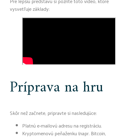
Pre lepšiu predstavu si pozrite toto video, ktoré
vysvetľuje základy:
Príprava na hru
Skôr než začnete, pripravte si nasledujúce:
Platnú e‑mailovú adresu na registráciu.
Kryptomenovú peňaženku (napr. Bitcoin,