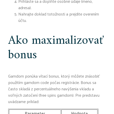
Prihláste sa a doplňte osobné údaje (meno,
adresa).
Nahrajte doklad totožnosti a prejdite overením
účtu.
Ako maximalizovať
bonus
Gamdom ponúka vítací bonus, ktorý môžete znásobiť
použitím gamdom code počas registrácie. Bonus sa
často skladá z percentuálneho navýšenia vkladu a
voľných zatočení (free spins gamdom). Pre predstavu
uvádzame príklad:
Parameter
Hodnota