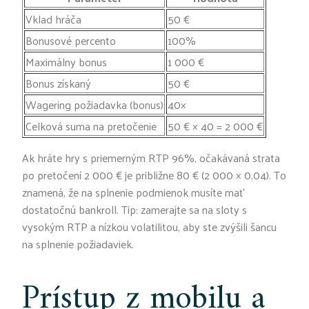
Vklad hráča
50 €
Bonusové percento
100%
Maximálny bonus
1 000 €
Bonus získaný
50 €
Wagering požiadavka (bonus)
40×
Celková suma na pretočenie
50 € × 40 = 2 000 €
Ak hráte hry s priemerným RTP 96%, očakávaná strata
po pretočení 2 000 € je približne 80 € (2 000 × 0,04). To
znamená, že na splnenie podmienok musíte mať
dostatočnú bankroll. Tip: zamerajte sa na sloty s
vysokým RTP a nízkou volatilitou, aby ste zvýšili šancu
na splnenie požiadaviek.
Prístup z mobilu a