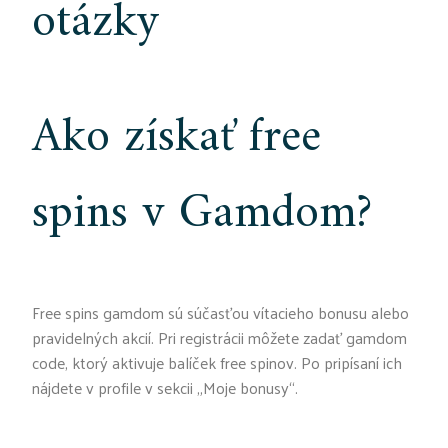
otázky
Ako získať free
spins v Gamdom?
Free spins gamdom sú súčasťou vítacieho bonusu alebo
pravidelných akcií. Pri registrácii môžete zadať gamdom
code, ktorý aktivuje balíček free spinov. Po pripísaní ich
nájdete v profile v sekcii „Moje bonusy“.