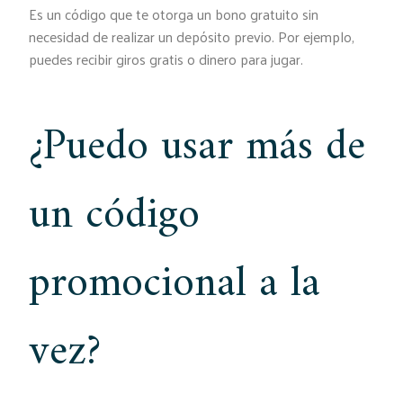
Es un código que te otorga un bono gratuito sin
necesidad de realizar un depósito previo. Por ejemplo,
puedes recibir giros gratis o dinero para jugar.
¿Puedo usar más de
un código
promocional a la
vez?