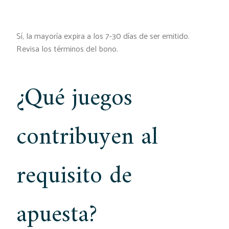
Sí, la mayoría expira a los 7-30 días de ser emitido.
Revisa los términos del bono.
¿Qué juegos
contribuyen al
requisito de
apuesta?