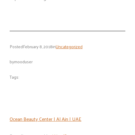
Posted
February 8, 2018
in
Uncategorized
by
mooduser
Tags:
Ocean Beauty Center | Al Ain | UAE