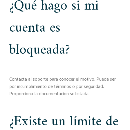
¿Qué hago si mi
cuenta es
bloqueada?
Contacta al soporte para conocer el motivo. Puede ser
por incumplimiento de términos o por seguridad.
Proporciona la documentación solicitada.
¿Existe un límite de