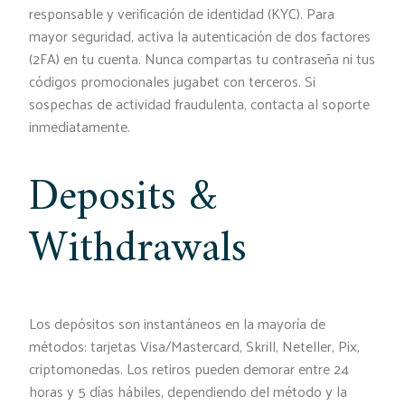
responsable y verificación de identidad (KYC). Para
mayor seguridad, activa la autenticación de dos factores
(2FA) en tu cuenta. Nunca compartas tu contraseña ni tus
códigos promocionales jugabet con terceros. Si
sospechas de actividad fraudulenta, contacta al soporte
inmediatamente.
Deposits &
Withdrawals
Los depósitos son instantáneos en la mayoría de
métodos: tarjetas Visa/Mastercard, Skrill, Neteller, Pix,
criptomonedas. Los retiros pueden demorar entre 24
horas y 5 días hábiles, dependiendo del método y la