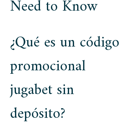
Need to Know
¿Qué es un código
promocional
jugabet sin
depósito?