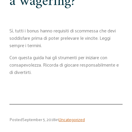
a wagering?
Sì, tutti i bonus hanno requisiti di scommessa che devi
soddisfare prima di poter prelevare le vincite. Leggi
sempre i termini.
Con questa guida hai gli strumenti per iniziare con
consapevolezza. Ricorda di giocare responsabilmente e
di divertirti.
Posted
September 5, 2018
in
Uncategorized