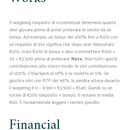
Il wagering (requisito di scommessa) determina quanto
devi giocare prima di poter prelevare le vincite da un
bonus. Ad esempio, un bonus del 100% fino a €100 con
un requisito di 35x significa che, dopo aver depositato
€100, ricevi €100 di bonus e devi scommettere €100 ×
35 = €3.500 prima di prelevare.
Nota:
Non tutti i giochi
contribuiscono allo stesso modo: le slot contribuiscono
al 100%, il blackjack al 10% e la roulette al 5%. Se
giochi a slot con RTP del 96%, la perdita attesa durante
il wagering è (1 – 0,96) × €3.500 = €140. Quindi, su un
totale di €200 (deposito + bonus), ti restano in media
€60. È fondamentale leggere i termini specifici.
Financial