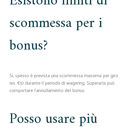
Esistono limiti di
scommessa per i
bonus?
Sì, spesso è prevista una scommessa massima per giro
(es. €5) durante il periodo di wagering. Superarla può
comportare l’annullamento del bonus.
Posso usare più