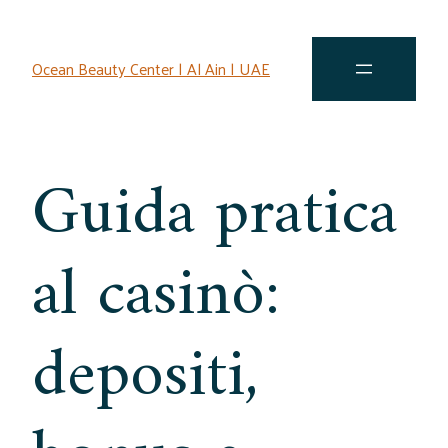
Ocean Beauty Center | Al Ain | UAE
Guida pratica
al casinò:
depositi,