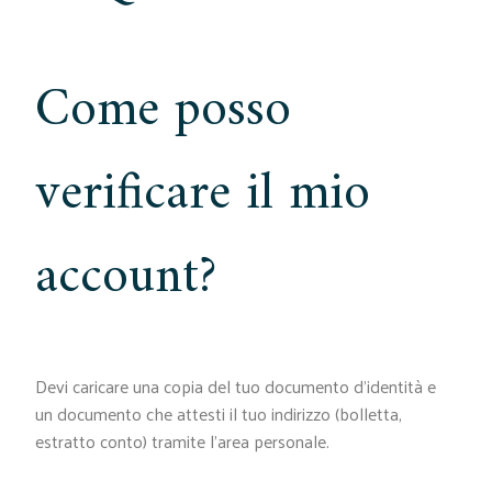
Come posso
verificare il mio
account?
Devi caricare una copia del tuo documento d’identità e
un documento che attesti il tuo indirizzo (bolletta,
estratto conto) tramite l’area personale.