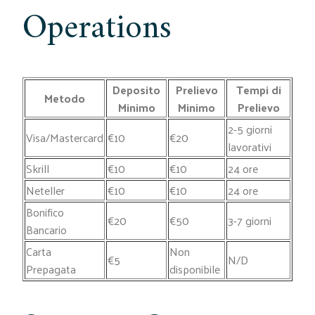
Operations
Deposito
Prelievo
Tempi di
Metodo
Minimo
Minimo
Prelievo
2-5 giorni
Visa/Mastercard
€10
€20
lavorativi
Skrill
€10
€10
24 ore
Neteller
€10
€10
24 ore
Bonifico
€20
€50
3-7 giorni
Bancario
Carta
Non
€5
N/D
Prepagata
disponibile