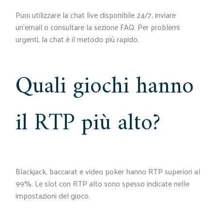
Puoi utilizzare la chat live disponibile 24/7, inviare
un’email o consultare la sezione FAQ. Per problemi
urgenti, la chat è il metodo più rapido.
Quali giochi hanno
il RTP più alto?
Blackjack, baccarat e video poker hanno RTP superiori al
99%. Le slot con RTP alto sono spesso indicate nelle
impostazioni del gioco.