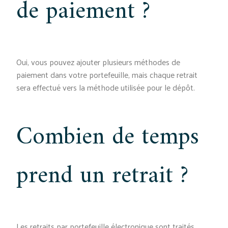
de paiement ?
Oui, vous pouvez ajouter plusieurs méthodes de
paiement dans votre portefeuille, mais chaque retrait
sera effectué vers la méthode utilisée pour le dépôt.
Combien de temps
prend un retrait ?
Les retraits par portefeuille électronique sont traités