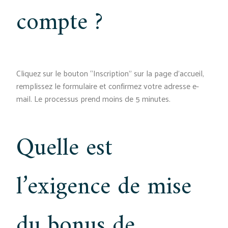
compte ?
Cliquez sur le bouton “Inscription” sur la page d’accueil,
remplissez le formulaire et confirmez votre adresse e-
mail. Le processus prend moins de 5 minutes.
Quelle est
l’exigence de mise
du bonus de