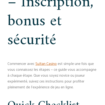
– Inscription,
bonus et
sécurité
Commencer avec
Sultan Casino
est simple une fois que
vous connaissez les étapes — ce guide vous accompagne
à chaque étape. Que vous soyez novice ou joueur
expérimenté, suivez ces instructions pour profiter
pleinement de l’expérience de jeu en ligne.