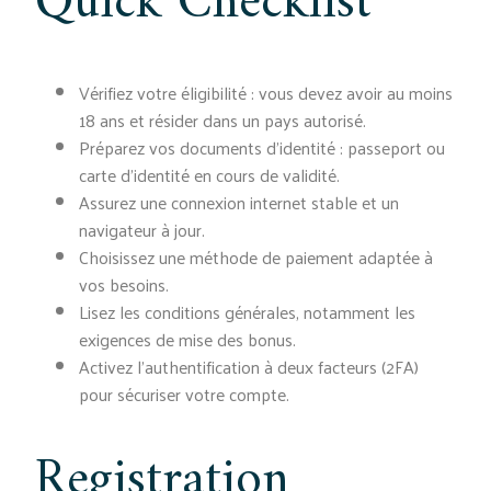
Quick Checklist
Vérifiez votre éligibilité : vous devez avoir au moins
18 ans et résider dans un pays autorisé.
Préparez vos documents d’identité : passeport ou
carte d’identité en cours de validité.
Assurez une connexion internet stable et un
navigateur à jour.
Choisissez une méthode de paiement adaptée à
vos besoins.
Lisez les conditions générales, notamment les
exigences de mise des bonus.
Activez l’authentification à deux facteurs (2FA)
pour sécuriser votre compte.
Registration