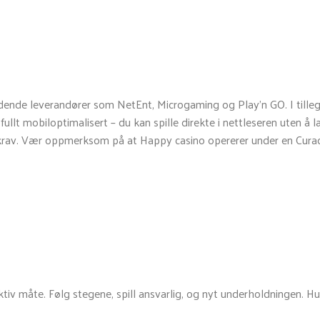
edende leverandører som NetEnt, Microgaming og Play’n GO. I tillegg
fullt mobiloptimalisert – du kan spille direkte i nettleseren uten
gskrav. Vær oppmerksom på at Happy casino opererer under en Curaca
ektiv måte. Følg stegene, spill ansvarlig, og nyt underholdningen. 