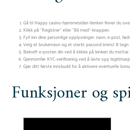
Gå til Happy casino-hjemmesiden (lenken finner du oven
Klikk på “Registrer” eller “Bli med”-knappen.
Fyll inn dine personlige opplysninger: navn, e-post, fø
Velg et brukernavn og et sterkt passord (minst 8 tegn
Bekreft e-posten din ved å klikke på lenken du mottar.
Gjennomfør KYC-verifisering ved å laste opp legitimasjon
Gjør ditt første innskudd for å aktivere eventuelle bonu
Funksjoner og spi