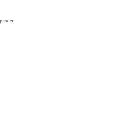
 penger.