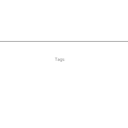
Tags: