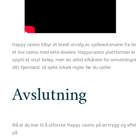
Happy casino tilbyr et bredt utvalg av spilleautomater fra l
et live casino med ekte dealere. Happycasino plattformen er 
opptil et visst beløp, men les alltid vilkårene for omsetnin
ditt hjemland, så sjekk lokale regler før du spiller.
Avslutning
Nå er du klar til å utforske Happy casino på en trygg og eff
på.