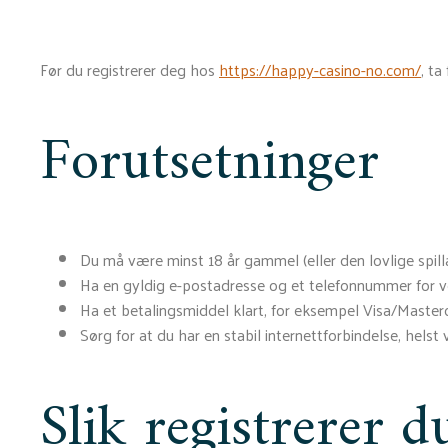
Før du registrerer deg hos
https://happy-casino-no.com/
, ta
Forutsetninger
Du må være minst 18 år gammel (eller den lovlige spillal
Ha en gyldig e-postadresse og et telefonnummer for ver
Ha et betalingsmiddel klart, for eksempel Visa/Master
Sørg for at du har en stabil internettforbindelse, helst 
Slik registrerer d