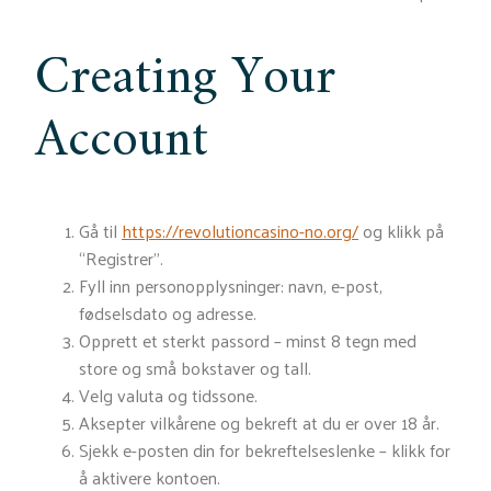
Creating Your
Account
Gå til
https://revolutioncasino-no.org/
og klikk på
“Registrer”.
Fyll inn personopplysninger: navn, e-post,
fødselsdato og adresse.
Opprett et sterkt passord – minst 8 tegn med
store og små bokstaver og tall.
Velg valuta og tidssone.
Aksepter vilkårene og bekreft at du er over 18 år.
Sjekk e-posten din for bekreftelseslenke – klikk for
å aktivere kontoen.