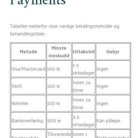
Payments
Tabellen nedenfor viser vanlige betalingsmetoder og
behandlingstider.
Minste
Metode
Uttakstid
Gebyr
innskudd
1-3
Visa/Mastercard
100 kr
Ingen
virkedager
Innen 24
Skrill
100 kr
Ingen
timer
Innen 24
Neteller
100 kr
Ingen
timer
3-5
Bankoverføring
500 kr
Kan påløpe
virkedager
Tilsvarende
Innen 1
Kryptovaluta
Nettverksgebyr