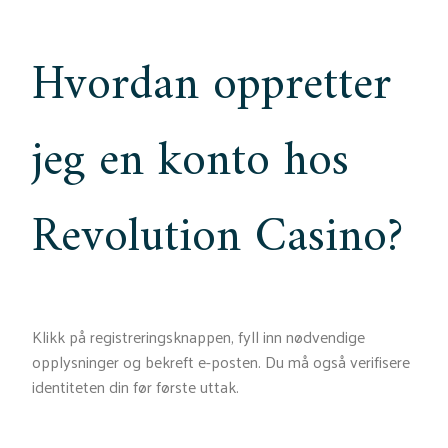
Hvordan oppretter
jeg en konto hos
Revolution Casino?
Klikk på registreringsknappen, fyll inn nødvendige
opplysninger og bekreft e-posten. Du må også verifisere
identiteten din før første uttak.