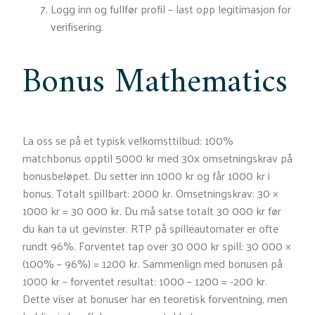
Logg inn og fullfør profil – last opp legitimasjon for
verifisering.
Bonus Mathematics
La oss se på et typisk velkomsttilbud: 100%
matchbonus opptil 5000 kr med 30x omsetningskrav på
bonusbeløpet. Du setter inn 1000 kr og får 1000 kr i
bonus. Totalt spillbart: 2000 kr. Omsetningskrav: 30 ×
1000 kr = 30 000 kr. Du må satse totalt 30 000 kr før
du kan ta ut gevinster. RTP på spilleautomater er ofte
rundt 96%. Forventet tap over 30 000 kr spill: 30 000 ×
(100% – 96%) = 1200 kr. Sammenlign med bonusen på
1000 kr – forventet resultat: 1000 – 1200 = -200 kr.
Dette viser at bonuser har en teoretisk forventning, men