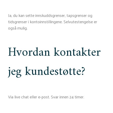
Ja, du kan sette innskuddsgrenser, tapsgrenser og
tidsgrenser i kontoinnstillingene. Selvutestengelse er
også mulig.
Hvordan kontakter
jeg kundestøtte?
Via live chat eller e-post. Svar innen 24 timer.