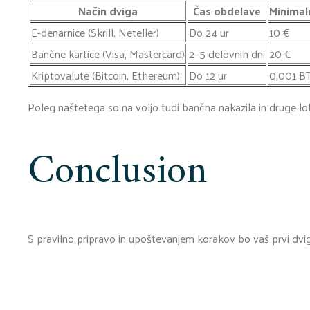
Način dviga
Čas obdelave
Minimal
E-denarnice (Skrill, Neteller)
Do 24 ur
10 €
Bančne kartice (Visa, Mastercard)
2–5 delovnih dni
20 €
Kriptovalute (Bitcoin, Ethereum)
Do 12 ur
0,001 B
Poleg naštetega so na voljo tudi bančna nakazila in druge l
Conclusion
S pravilno pripravo in upoštevanjem korakov bo vaš prvi dvig