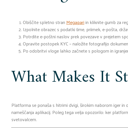
Obiščite spletno stran
Megapari
in kliknite gumb za regi
Izpolnite obrazec s podatki (ime, priimek, e-pošta, drža
Potrdite e-poštni naslov prek povezave v prejetem spo
Opravite postopek KYC – naložite fotografijo dokument
Po odobritvi vloge lahko začnete s pologom in igranje
What Makes It S
Platforma se ponaša s hitrimi dvigi, širokim naborom iger i
nameščanja aplikacij. Poleg tega velja opozorilo: ker platf
svetovalcem.