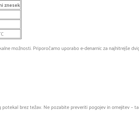
ni znesek
TC
okalne možnosti. Priporočamo uporabo e-denarnic za najhitrejše dvi
 potekal brez težav. Ne pozabite preveriti pogojev in omejitev – ta