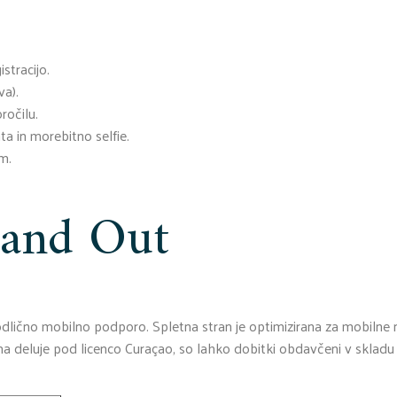
stracijo.
va).
ročilu.
a in morebitno selfie.
m.
tand Out
n odlično mobilno podporo. Spletna stran je optimizirana za mobil
orma deluje pod licenco Curaçao, so lahko dobitki obdavčeni v skla