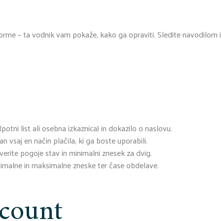
atforme – ta vodnik vam pokaže, kako ga opraviti. Sledite navodilom 
potni list ali osebna izkaznica) in dokazilo o naslovu.
 vsaj en način plačila, ki ga boste uporabili.
erite pogoje stav in minimalni znesek za dvig.
nimalne in maksimalne zneske ter čase obdelave.
count