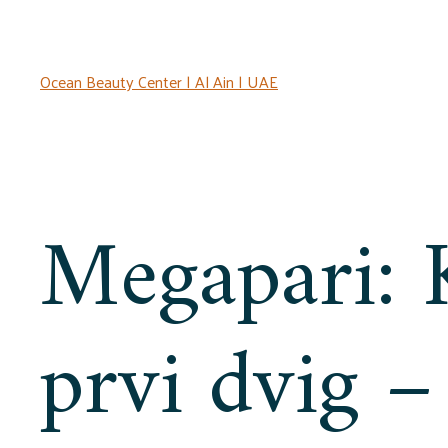
Ocean Beauty Center | Al Ain | UAE
Megapari: 
prvi dvig –