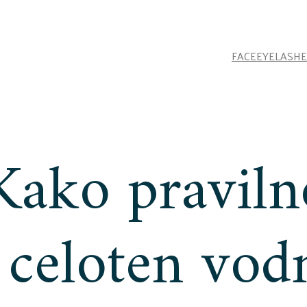
FACE
EYELASHE
Kako praviln
 celoten vod