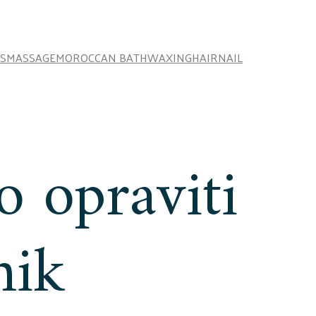
S
MASSAGE
MOROCCAN BATH
WAXING
HAIR
NAIL
o opraviti
nik