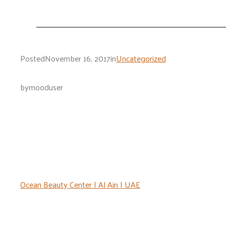
Posted
November 16, 2017
in
Uncategorized
by
mooduser
Ocean Beauty Center | Al Ain | UAE