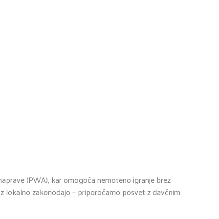
ne naprave (PWA), kar omogoča nemoteno igranje brez
du z lokalno zakonodajo – priporočamo posvet z davčnim