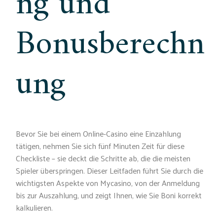
ng und
Bonusberechn
ung
Bevor Sie bei einem Online-Casino eine Einzahlung
tätigen, nehmen Sie sich fünf Minuten Zeit für diese
Checkliste – sie deckt die Schritte ab, die die meisten
Spieler überspringen. Dieser Leitfaden führt Sie durch die
wichtigsten Aspekte von Mycasino, von der Anmeldung
bis zur Auszahlung, und zeigt Ihnen, wie Sie Boni korrekt
kalkulieren.