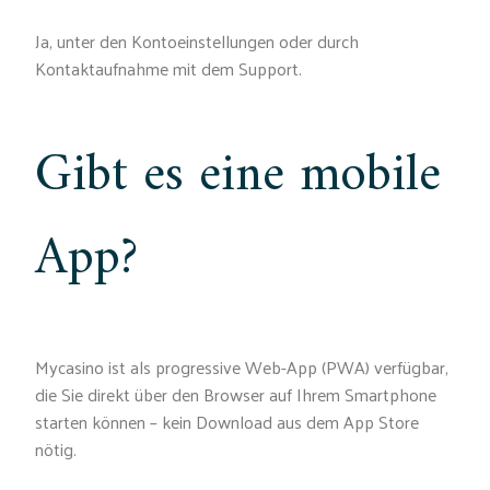
Ja, unter den Kontoeinstellungen oder durch
Kontaktaufnahme mit dem Support.
Gibt es eine mobile
App?
Mycasino ist als progressive Web-App (PWA) verfügbar,
die Sie direkt über den Browser auf Ihrem Smartphone
starten können – kein Download aus dem App Store
nötig.