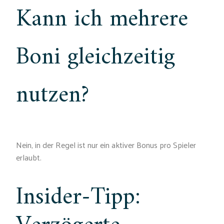
Kann ich mehrere
Boni gleichzeitig
nutzen?
Nein, in der Regel ist nur ein aktiver Bonus pro Spieler
erlaubt.
Insider-Tipp: