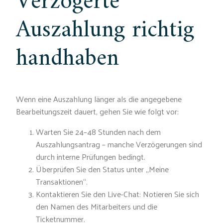
Verzögerte
Auszahlung richtig
handhaben
Wenn eine Auszahlung länger als die angegebene
Bearbeitungszeit dauert, gehen Sie wie folgt vor:
Warten Sie 24–48 Stunden nach dem
Auszahlungsantrag – manche Verzögerungen sind
durch interne Prüfungen bedingt.
Überprüfen Sie den Status unter „Meine
Transaktionen“.
Kontaktieren Sie den Live-Chat: Notieren Sie sich
den Namen des Mitarbeiters und die
Ticketnummer.