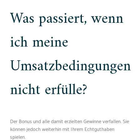
Was passiert, wenn
ich meine
Umsatzbedingungen
nicht erfülle?
Der Bonus und alle damit erzielten Gewinne verfallen. Sie
können jedoch weiterhin mit Ihrem Echtguthaben
spielen.