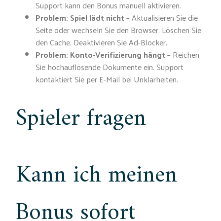
Support kann den Bonus manuell aktivieren.
Problem: Spiel lädt nicht
– Aktualisieren Sie die
Seite oder wechseln Sie den Browser. Löschen Sie
den Cache. Deaktivieren Sie Ad-Blocker.
Problem: Konto-Verifizierung hängt
– Reichen
Sie hochauflösende Dokumente ein. Support
kontaktiert Sie per E-Mail bei Unklarheiten.
Spieler fragen
Kann ich meinen
Bonus sofort