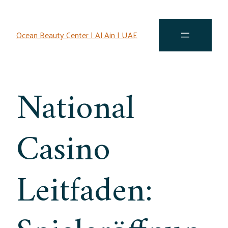
Ocean Beauty Center | Al Ain | UAE
National
Casino
Leitfaden: