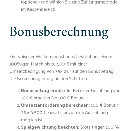
(optional) und wählen Sie eine Zahlungsmethode
im Kassenbereich.
Bonusberechnung
Ein typischer Willkommensbonus besteht aus einem
100%igen Match bis zu 500 € mit einer
Umsatzbedingung von 35x (nur auf den Bonusbetrag).
Die Berechnung erfolgt in drei Schritten:
Bonusbetrag ermitteln:
Bei einer Einzahlung von
100 € erhalten Sie 100 € Bonus.
Umsatzanforderung berechnen:
100 € Bonus ×
35 = 3.500 € Einsatz, bevor eine Auszahlung
möglich ist.
Spielgewichtung beachten:
Slots tragen 100 %