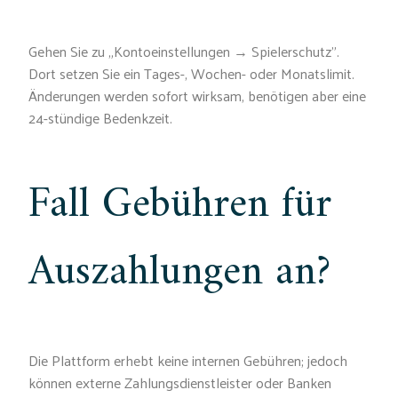
Gehen Sie zu „Kontoeinstellungen → Spielerschutz”.
Dort setzen Sie ein Tages-, Wochen- oder Monatslimit.
Änderungen werden sofort wirksam, benötigen aber eine
24-stündige Bedenkzeit.
Fall Gebühren für
Auszahlungen an?
Die Plattform erhebt keine internen Gebühren; jedoch
können externe Zahlungsdienstleister oder Banken