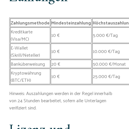
Zahlungsmethode
Mindesteinzahlung
Höchstauszahlu
Kreditkarte
10 €
5.000 €/Tag
(Visa/MC)
E-Wallet
10 €
10.000 €/Tag
(Skrill/Neteller)
Banküberweisung
20 €
50.000 €/Monat
Kryptowährung
10 €
25.000 €/Tag
(BTC/ETH)
Hinweis: Auszahlungen werden in der Regel innerhalb
von 24 Stunden bearbeitet, sofern alle Unterlagen
verifiziert sind.