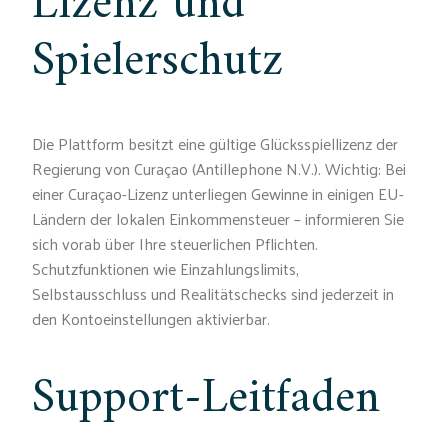
Lizenz und
Spielerschutz
Die Plattform besitzt eine gültige Glücksspiellizenz der
Regierung von Curaçao (Antillephone N.V.). Wichtig: Bei
einer Curaçao-Lizenz unterliegen Gewinne in einigen EU-
Ländern der lokalen Einkommensteuer – informieren Sie
sich vorab über Ihre steuerlichen Pflichten.
Schutzfunktionen wie Einzahlungslimits,
Selbstausschluss und Realitätschecks sind jederzeit in
den Kontoeinstellungen aktivierbar.
Support-Leitfaden