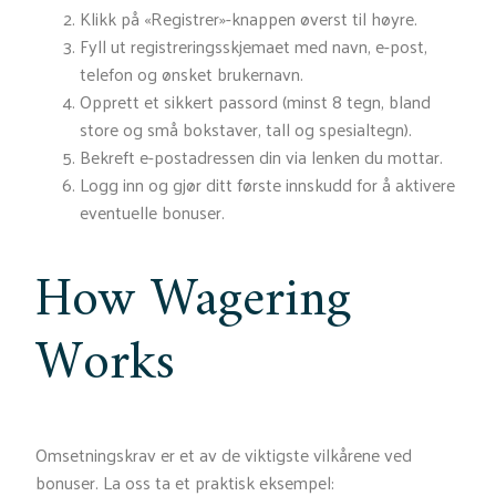
Klikk på «Registrer»-knappen øverst til høyre.
Fyll ut registreringsskjemaet med navn, e-post,
telefon og ønsket brukernavn.
Opprett et sikkert passord (minst 8 tegn, bland
store og små bokstaver, tall og spesialtegn).
Bekreft e-postadressen din via lenken du mottar.
Logg inn og gjør ditt første innskudd for å aktivere
eventuelle bonuser.
How Wagering
Works
Omsetningskrav er et av de viktigste vilkårene ved
bonuser. La oss ta et praktisk eksempel: