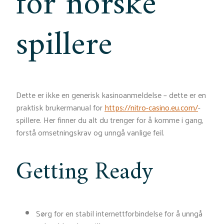
for norske
spillere
Dette er ikke en generisk kasinoanmeldelse – dette er en
praktisk brukermanual for
https://nitro-casino.eu.com/
-
spillere. Her finner du alt du trenger for å komme i gang,
forstå omsetningskrav og unngå vanlige feil.
Getting Ready
Sørg for en stabil internettforbindelse for å unngå