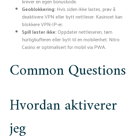
krever en egen bonuskode.
Geoblokkering:
Hvis siden ikke lastes, prøv å
deaktivere VPN eller bytt nettleser. Kasinoet kan
blokkere VPN-IP-er.
Spill laster ikke:
Oppdater nettleseren, tøm
hurtigbufferen eller bytt til en mobilenhet. Nitro
Casino er optimalisert for mobil via PWA.
Common Questions
Hvordan aktiverer
jeg