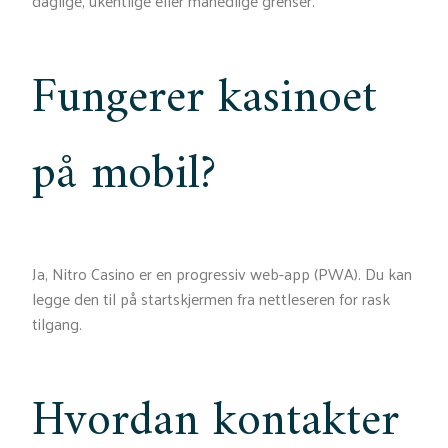
daglige, ukentlige eller månedlige grenser.
Fungerer kasinoet
på mobil?
Ja, Nitro Casino er en progressiv web-app (PWA). Du kan
legge den til på startskjermen fra nettleseren for rask
tilgang.
Hvordan kontakter