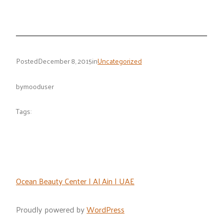
Posted
December 8, 2015
in
Uncategorized
by
mooduser
Tags:
Ocean Beauty Center | Al Ain | UAE
Proudly powered by
WordPress