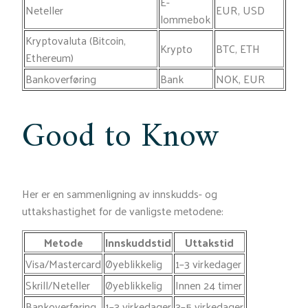
E-
Neteller
EUR, USD
lommebok
Kryptovaluta (Bitcoin,
Krypto
BTC, ETH
Ethereum)
Bankoverføring
Bank
NOK, EUR
Good to Know
Her er en sammenligning av innskudds- og
uttakshastighet for de vanligste metodene:
Metode
Innskuddstid
Uttakstid
Visa/Mastercard
Øyeblikkelig
1–3 virkedager
Skrill/Neteller
Øyeblikkelig
Innen 24 timer
Bankoverføring
1–3 virkedager
3–5 virkedager