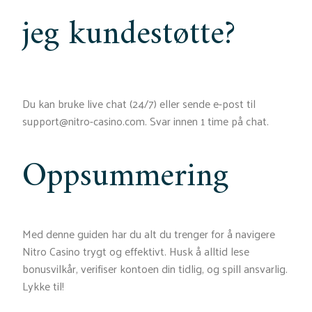
jeg kundestøtte?
Du kan bruke live chat (24/7) eller sende e-post til
support@nitro-casino.com. Svar innen 1 time på chat.
Oppsummering
Med denne guiden har du alt du trenger for å navigere
Nitro Casino trygt og effektivt. Husk å alltid lese
bonusvilkår, verifiser kontoen din tidlig, og spill ansvarlig.
Lykke til!