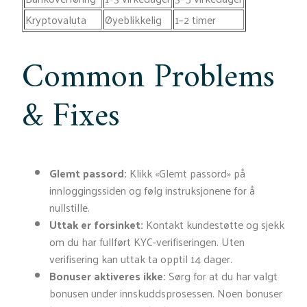
Kryptovaluta
Øyeblikkelig
1–2 timer
Common Problems
& Fixes
Glemt passord:
Klikk «Glemt passord» på
innloggingssiden og følg instruksjonene for å
nullstille.
Uttak er forsinket:
Kontakt kundestøtte og sjekk
om du har fullført KYC-verifiseringen. Uten
verifisering kan uttak ta opptil 14 dager.
Bonuser aktiveres ikke:
Sørg for at du har valgt
bonusen under innskuddsprosessen. Noen bonuser