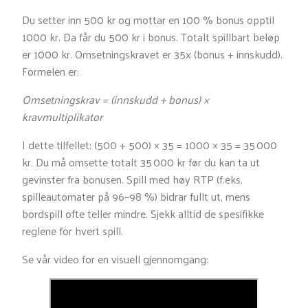
Du setter inn 500 kr og mottar en 100 % bonus opptil
1000 kr. Da får du 500 kr i bonus. Totalt spillbart beløp
er 1000 kr. Omsetningskravet er 35x (bonus + innskudd).
Formelen er:
Omsetningskrav = (innskudd + bonus) ×
kravmultiplikator
I dette tilfellet: (500 + 500) × 35 = 1000 × 35 = 35 000
kr. Du må omsette totalt 35 000 kr før du kan ta ut
gevinster fra bonusen. Spill med høy RTP (f.eks.
spilleautomater på 96–98 %) bidrar fullt ut, mens
bordspill ofte teller mindre. Sjekk alltid de spesifikke
reglene for hvert spill.
Se vår video for en visuell gjennomgang: