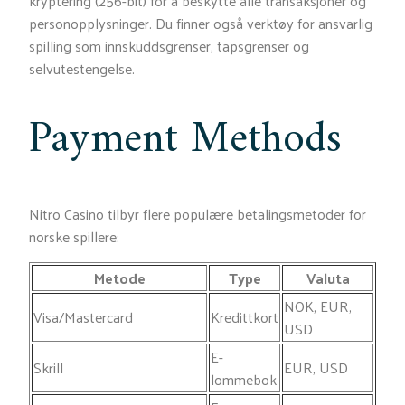
kryptering (256-bit) for å beskytte alle transaksjoner og
personopplysninger. Du finner også verktøy for ansvarlig
spilling som innskuddsgrenser, tapsgrenser og
selvutestengelse.
Payment Methods
Nitro Casino tilbyr flere populære betalingsmetoder for
norske spillere:
Metode
Type
Valuta
NOK, EUR,
Visa/Mastercard
Kredittkort
USD
E-
Skrill
EUR, USD
lommebok