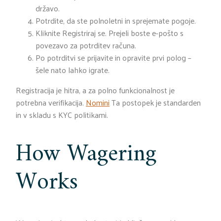
državo.
Potrdite, da ste polnoletni in sprejemate pogoje.
Kliknite Registriraj se. Prejeli boste e-pošto s
povezavo za potrditev računa.
Po potrditvi se prijavite in opravite prvi polog –
šele nato lahko igrate.
Registracija je hitra, a za polno funkcionalnost je
potrebna verifikacija.
Nomini
Ta postopek je standarden
in v skladu s KYC politikami.
How Wagering
Works