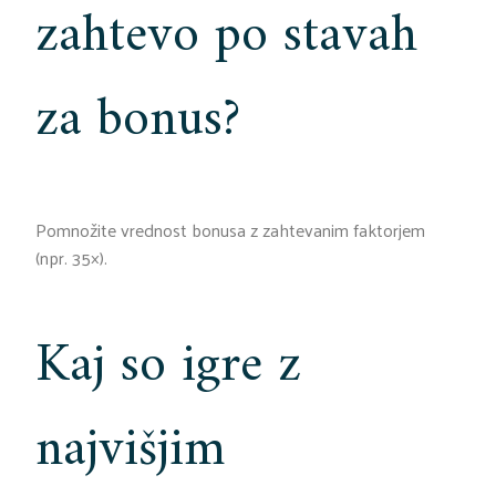
zahtevo po stavah
za bonus?
Pomnožite vrednost bonusa z zahtevanim faktorjem
(npr. 35×).
Kaj so igre z
najvišjim