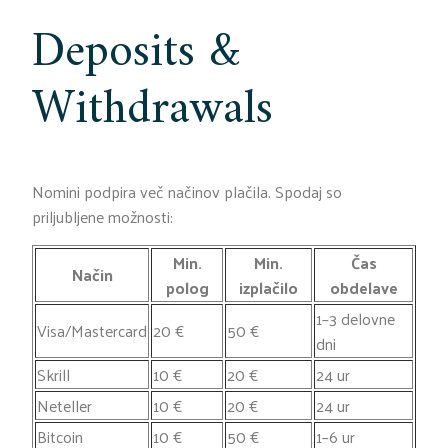
Deposits &
Withdrawals
Nomini podpira več načinov plačila. Spodaj so
priljubljene možnosti:
Min.
Min.
Čas
Način
polog
izplačilo
obdelave
1–3 delovne
Visa/Mastercard
20 €
50 €
dni
Skrill
10 €
20 €
24 ur
Neteller
10 €
20 €
24 ur
Bitcoin
10 €
50 €
1–6 ur