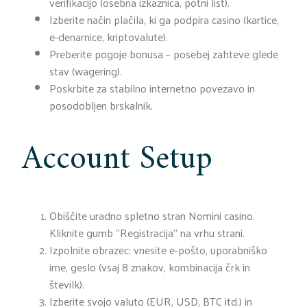
verifikacijo (osebna izkaznica, potni list).
Izberite način plačila, ki ga podpira casino (kartice,
e-denarnice, kriptovalute).
Preberite pogoje bonusa – posebej zahteve glede
stav (wagering).
Poskrbite za stabilno internetno povezavo in
posodobljen brskalnik.
Account Setup
Obiščite uradno spletno stran Nomini casino.
Kliknite gumb “Registracija” na vrhu strani.
Izpolnite obrazec: vnesite e-pošto, uporabniško
ime, geslo (vsaj 8 znakov, kombinacija črk in
številk).
Izberite svojo valuto (EUR, USD, BTC itd.) in