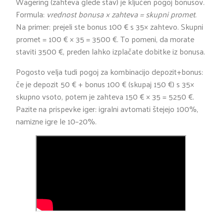
Wagering (zahteva glede stav) je ključen pogoj bonusov.
Formula:
vrednost bonusa × zahteva = skupni promet
.
Na primer: prejeli ste bonus 100 € s 35× zahtevo. Skupni
promet = 100 € × 35 = 3500 €. To pomeni, da morate
staviti 3500 €, preden lahko izplačate dobitke iz bonusa.
Pogosto velja tudi pogoj za kombinacijo depozit+bonus:
če je depozit 50 € + bonus 100 € (skupaj 150 €) s 35×
skupno vsoto, potem je zahteva 150 € × 35 = 5250 €.
Pazite na prispevke iger: igralni avtomati štejejo 100%,
namizne igre le 10–20%.