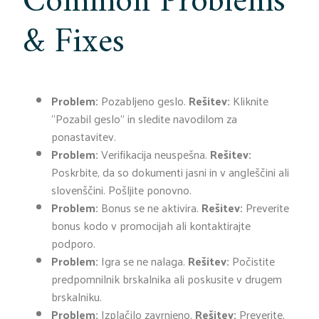
Common Problems
& Fixes
Problem:
Pozabljeno geslo.
Rešitev:
Kliknite
“Pozabil geslo” in sledite navodilom za
ponastavitev.
Problem:
Verifikacija neuspešna.
Rešitev:
Poskrbite, da so dokumenti jasni in v angleščini ali
slovenščini. Pošljite ponovno.
Problem:
Bonus se ne aktivira.
Rešitev:
Preverite
bonus kodo v promocijah ali kontaktirajte
podporo.
Problem:
Igra se ne nalaga.
Rešitev:
Počistite
predpomnilnik brskalnika ali poskusite v drugem
brskalniku.
Problem:
Izplačilo zavrnjeno.
Rešitev:
Preverite,