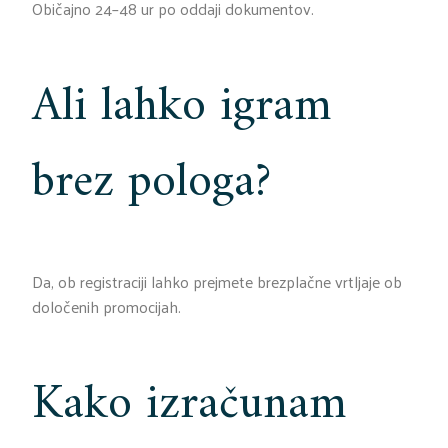
Običajno 24–48 ur po oddaji dokumentov.
Ali lahko igram
brez pologa?
Da, ob registraciji lahko prejmete brezplačne vrtljaje ob
določenih promocijah.
Kako izračunam