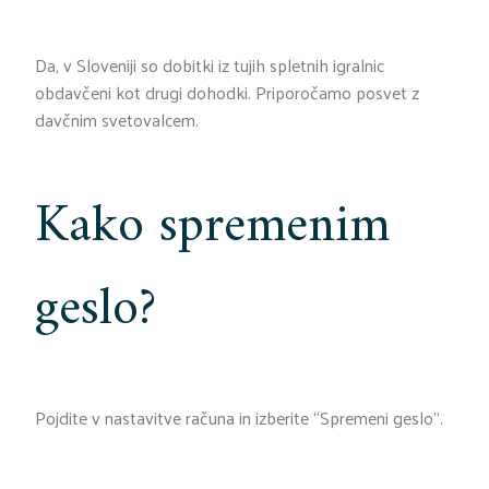
Da, v Sloveniji so dobitki iz tujih spletnih igralnic
obdavčeni kot drugi dohodki. Priporočamo posvet z
davčnim svetovalcem.
Kako spremenim
geslo?
Pojdite v nastavitve računa in izberite “Spremeni geslo”.