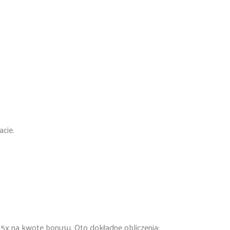
acie.
 na kwotę bonusu. Oto dokładne obliczenia: