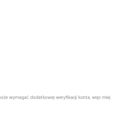
może wymagać dodatkowej weryfikacji konta, więc miej