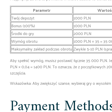
Parametr
Wartoś
Twój depozyt
1000 PLN
Bonus (100%)
1000 PLN
Środki do gry
2000 PLN
Wymóg obrotu
1000 PLN × 35 = 35 
Maksymalny zakład podczas obrotu
Zwykle 5-10 PLN (spra
Aby spełnić wymóg, musisz postawić łącznie 35 000 PLN. Je
PLN × 0,04 = 1400 PLN. To oznacza, że z początkowych 2000
szczęścia.
Wskazówka: Aby zwiększyć szanse, wybieraj gry o wysokim RT
Payment Method