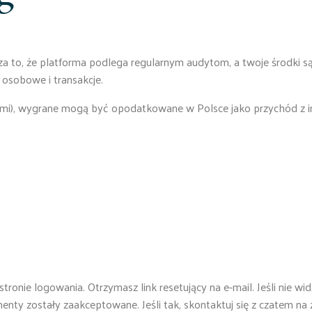
nacza to, że platforma podlega regularnym audytom, a twoje środk
 osobowe i transakcje.
mi), wygrane mogą być opodatkowane w Polsce jako przychód z inn
stronie logowania. Otrzymasz link resetujący na e-mail. Jeśli nie 
nty zostały zaakceptowane. Jeśli tak, skontaktuj się z czatem na ż