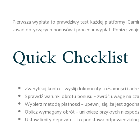
Pierwsza wypłata to prawdziwy test każdej platformy iGaming
zasad dotyczących bonusów i procedur wypłat. Poniżej znajdz
Quick Checklist
Zweryfikuj konto – wyślij dokumenty tożsamości i adre
Sprawdź warunki obrotu bonusu – zwróć uwagę na czas
Wybierz metodę płatności – upewnij się, że jest zgod
Oblicz wymagany obrót – unikniesz przykrych niespodz
Ustaw limity depozytu – to podstawa odpowiedzialnej