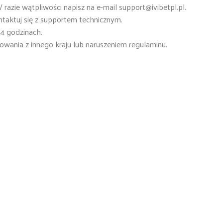
 razie wątpliwości napisz na e-mail support@ivibetpl.pl.
ntaktuj się z supportem technicznym.
4 godzinach.
owania z innego kraju lub naruszeniem regulaminu.