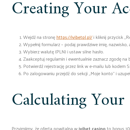
Creating Your Ac
Wejdź na stronę
https://ivibetpl.pl/
i kliknij przycisk „R
Wypełnij formularz – podaj prawdziwe imię, nazwisko, a
Wybierz walutę (PLN) i ustaw silne hasło.
Zaakceptuj regulamin i ewentualnie zaznacz zgodę na 
Potwierdź rejestrację przez link w e-mailu lub kodem 
Po zalogowaniu przejdź do sekcji „Moje konto” i uzupeł
Calculating Your
Przyjmijmy, że oferta powitalna w
ivibet casino
to bonus 10