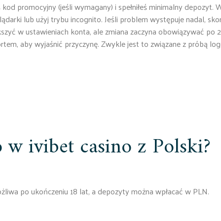
ś kod promocyjny (jeśli wymagany) i spełniłeś minimalny depozyt. W
arki lub użyj trybu incognito. Jeśli problem występuje nadal, sko
szyć w ustawieniach konta, ale zmiana zaczyna obowiązywać po 2
ortem, aby wyjaśnić przyczynę. Zwykle jest to związane z próbą log
w ivibet casino z Polski?
 możliwa po ukończeniu 18 lat, a depozyty można wpłacać w PLN.