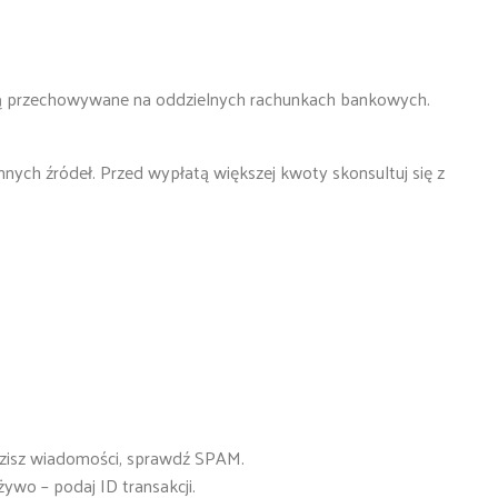
i są przechowywane na oddzielnych rachunkach bankowych.
ych źródeł. Przed wypłatą większej kwoty skonsultuj się z
widzisz wiadomości, sprawdź SPAM.
ywo – podaj ID transakcji.