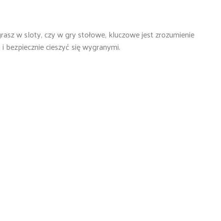
rasz w sloty, czy w gry stołowe, kluczowe jest zrozumienie
i bezpiecznie cieszyć się wygranymi.