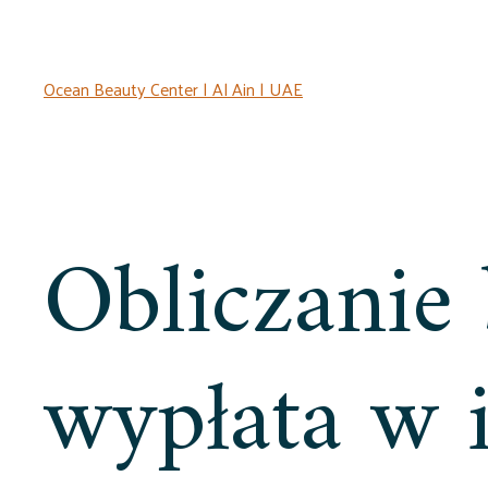
Ocean Beauty Center | Al Ain | UAE
Obliczanie
wypłata w i