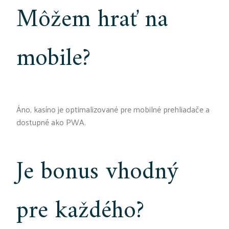
Môžem hrať na
mobile?
Áno, kasíno je optimalizované pre mobilné prehliadače a
dostupné ako PWA.
Je bonus vhodný
pre každého?