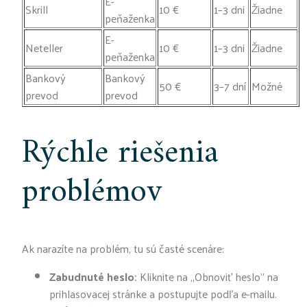
E-
Skrill
10 €
1–3 dni
Žiadne
peňaženka
E-
Neteller
10 €
1–3 dni
Žiadne
peňaženka
Bankový
Bankový
50 €
3–7 dní
Možné
prevod
prevod
Rýchle riešenia
problémov
Ak narazíte na problém, tu sú časté scenáre:
Zabudnuté heslo:
Kliknite na „Obnoviť heslo” na
prihlasovacej stránke a postupujte podľa e-mailu.