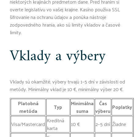
niektorých krajinách predmetom dane. Pred hraním si
overte legislatívu vo vašej krajine. Kasíno používa SSL
šifrovanie na ochranu údajov a ponúka nástroje
zodpovedného hrania, ako sú limity vkladov a časové
limity.
Vklady a výbery
Vklady sú okamžité, výbery trvajú 1–5 dní v závislosti od
metódy. Minimálny vklad je 10 €, minimálny výber 20 €.
Platobná
Minimálna
Čas
Typ
Poplatky
metóda
suma
výberu
Kreditná
Visa/Mastercard
10 €
2–5 dní
Žiadne
karta