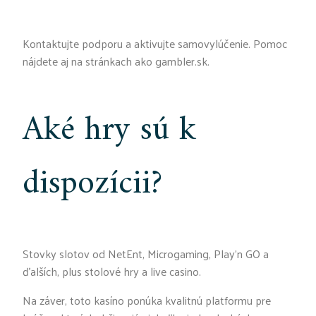
Kontaktujte podporu a aktivujte samovylúčenie. Pomoc
nájdete aj na stránkach ako gambler.sk.
Aké hry sú k
dispozícii?
Stovky slotov od NetEnt, Microgaming, Play’n GO a
ďalších, plus stolové hry a live casino.
Na záver, toto kasíno ponúka kvalitnú platformu pre