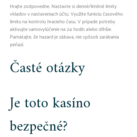
Hrajte zodpovedne. Nastavte si denné/limitné limity
vkladov v nastaveniach účtu. Využite funkciu časového
limitu na kontrolu hracieho času. V prípade potreby
aktivujte samovylúčenie na 24 hodín alebo dlhšie.
Pamätajte, že hazard je zábava, nie spôsob zarábania
peňazí.
Časté otázky
Je toto kasíno
bezpečné?