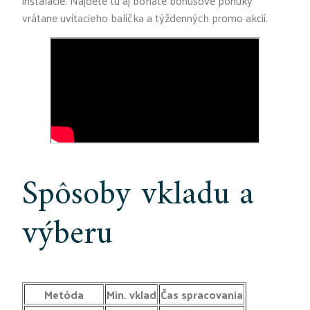
inštalácie. Nájdete tu aj bohaté bonusové ponuky
vrátane uvítacieho balíčka a týždenných promo akcií.
Spôsoby vkladu a
výberu
Metóda
Min. vklad
Čas spracovania