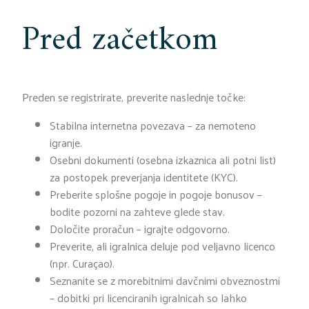
Pred začetkom
Preden se registrirate, preverite naslednje točke:
Stabilna internetna povezava – za nemoteno
igranje.
Osebni dokumenti (osebna izkaznica ali potni list)
za postopek preverjanja identitete (KYC).
Preberite splošne pogoje in pogoje bonusov –
bodite pozorni na zahteve glede stav.
Določite proračun – igrajte odgovorno.
Preverite, ali igralnica deluje pod veljavno licenco
(npr. Curaçao).
Seznanite se z morebitnimi davčnimi obveznostmi
– dobitki pri licenciranih igralnicah so lahko