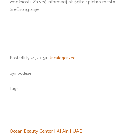
zmožnosti. Za več informacij obiščite spletno mesto.
Srečno igranje!
Posted
July 24, 2015
in
Uncategorized
by
mooduser
Tags:
Ocean Beauty Center | Al Ain | UAE