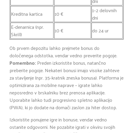
dni
1–2 delovnih
Kreditna kartica
10 €
dni
E-denarnica (npr.
10 €
do 24 ur
Skrill)
Ob prvem depozitu lahko prejmete bonus do
določenega odstotka, vendar vedno preverite pogoje.
Pomembno:
Preden izkoristite bonus, natančno
preberite pogoje. Nekateri bonusi imajo visoke zahteve
za stavljenje (npr. 35-kratnik zneska bonusa). Platforma je
optimizirana za mobilne naprave – igrate lahko
neposredno v brskalniku brez prenosa aplikacije.
Uporabite lahko tudi progresivno spletno aplikacijo
(PWA), ki jo dodate na domači zaslon za hiter dostop.
Izkoristite ponujene igre in bonuse, vendar vedno
ostanite odgovorni. Ne pozabite igrati v okviru svojih