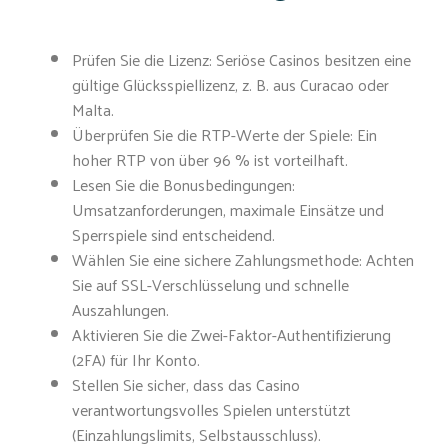
Prüfen Sie die Lizenz: Seriöse Casinos besitzen eine
gültige Glücksspiellizenz, z. B. aus Curacao oder
Malta.
Überprüfen Sie die RTP-Werte der Spiele: Ein
hoher RTP von über 96 % ist vorteilhaft.
Lesen Sie die Bonusbedingungen:
Umsatzanforderungen, maximale Einsätze und
Sperrspiele sind entscheidend.
Wählen Sie eine sichere Zahlungsmethode: Achten
Sie auf SSL-Verschlüsselung und schnelle
Auszahlungen.
Aktivieren Sie die Zwei-Faktor-Authentifizierung
(2FA) für Ihr Konto.
Stellen Sie sicher, dass das Casino
verantwortungsvolles Spielen unterstützt
(Einzahlungslimits, Selbstausschluss).