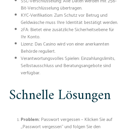
SSL-Verschlüsselung: Alle Daten werden mit 256-
Bit-Verschlüsselung übertragen.
KYC-Verifikation: Zum Schutz vor Betrug und
Geldwäsche muss Ihre Identität bestätigt werden.
2FA: Bietet eine zusätzliche Sicherheitsebene für
Ihr Konto.
Lizenz: Das Casino wird von einer anerkannten
Behörde reguliert.
Verantwortungsvolles Spielen: Einzahlungslimits,
Selbstausschluss und Beratungsangebote sind
verfügbar.
Schnelle Lösungen
Problem:
Passwort vergessen – Klicken Sie auf
„Passwort vergessen“ und folgen Sie den