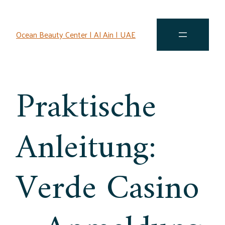
Ocean Beauty Center | Al Ain | UAE
Praktische
Anleitung:
Verde Casino