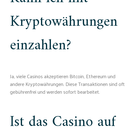
Kryptowährungen
einzahlen?
Ja, viele Casinos akzeptieren Bitcoin, Ethereum und
andere Kryptowährungen. Diese Transaktionen sind oft
gebührenfrei und werden sofort bearbeitet.
Ist das Casino auf