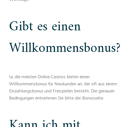
Gibt es einen
Willkommensbonus?
Ja, die meisten Online-Casinos bieten einen
Willkommensbonus für Neukunden an, der oft aus einem
Einzahlungsbonus und Freispielen besteht. Die genauen
Bedingungen entnehmen Sie bitte der Bonusseite.
Kann ich mit