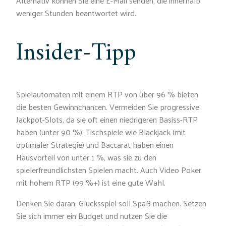
Alternativ können Sie eine E-Mail senden, die innerhalb
weniger Stunden beantwortet wird.
Insider-Tipp
Spielautomaten mit einem RTP von über 96 % bieten
die besten Gewinnchancen. Vermeiden Sie progressive
Jackpot-Slots, da sie oft einen niedrigeren Basiss-RTP
haben (unter 90 %). Tischspiele wie Blackjack (mit
optimaler Strategie) und Baccarat haben einen
Hausvorteil von unter 1 %, was sie zu den
spielerfreundlichsten Spielen macht. Auch Video Poker
mit hohem RTP (99 %+) ist eine gute Wahl.
Denken Sie daran: Glücksspiel soll Spaß machen. Setzen
Sie sich immer ein Budget und nutzen Sie die