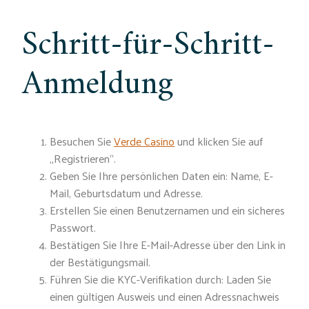
Schritt-für-Schritt-
Anmeldung
Besuchen Sie
Verde Casino
und klicken Sie auf
„Registrieren“.
Geben Sie Ihre persönlichen Daten ein: Name, E-
Mail, Geburtsdatum und Adresse.
Erstellen Sie einen Benutzernamen und ein sicheres
Passwort.
Bestätigen Sie Ihre E-Mail-Adresse über den Link in
der Bestätigungsmail.
Führen Sie die KYC-Verifikation durch: Laden Sie
einen gültigen Ausweis und einen Adressnachweis