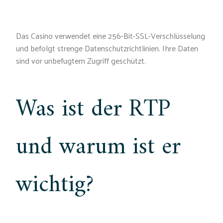
Das Casino verwendet eine 256-Bit-SSL-Verschlüsselung
und befolgt strenge Datenschutzrichtlinien. Ihre Daten
sind vor unbefugtem Zugriff geschützt.
Was ist der RTP
und warum ist er
wichtig?