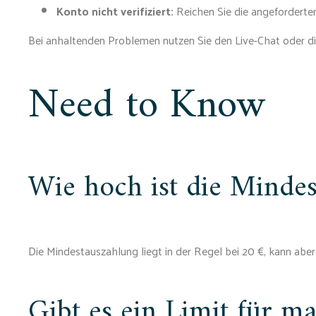
Konto nicht verifiziert:
Reichen Sie die angeforderte
Bei anhaltenden Problemen nutzen Sie den Live-Chat oder di
Need to Know
Wie hoch ist die Minde
Die Mindestauszahlung liegt in der Regel bei 20 €, kann abe
Gibt es ein Limit für 