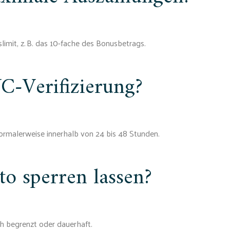
imit, z. B. das 10-fache des Bonusbetrags.
C-Verifizierung?
normalerweise innerhalb von 24 bis 48 Stunden.
o sperren lassen?
ch begrenzt oder dauerhaft.