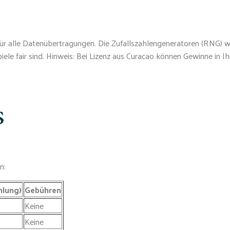
für alle Datenübertragungen. Die Zufallszahlengeneratoren (RNG) 
 Spiele fair sind. Hinweis: Bei Lizenz aus Curacao können Gewinne in 
s
n:
hlung)
Gebühren
Keine
Keine