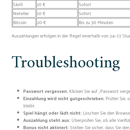
Skrill
10 €
Sofort
Neteller
10 €
Sofort
Bitcoin
20 €
Bis zu 30 Minuten
Auszahlungen erfolgen in der Regel innerhalb von 24–72 St
Troubleshooting
Passwort vergessen:
Klicken Sie auf „Passwort verge
Einzahlung wird nicht gutgeschrieben:
Prüfen Sie, 
bleibt.
Spiel hängt oder lädt nicht:
Löschen Sie den Browserc
Auszahlung steht aus:
Überprüfen Sie, ob alle Verif
Bonus nicht aktiviert:
Stellen Sie sicher, dass Sie d