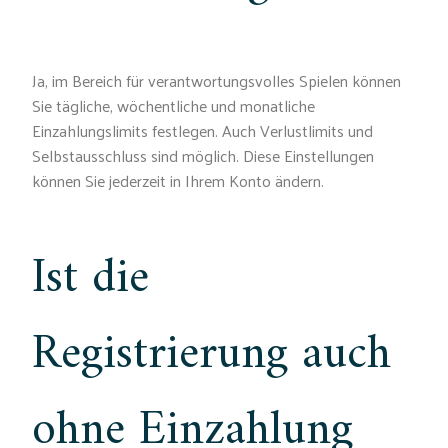
Ja, im Bereich für verantwortungsvolles Spielen können
Sie tägliche, wöchentliche und monatliche
Einzahlungslimits festlegen. Auch Verlustlimits und
Selbstausschluss sind möglich. Diese Einstellungen
können Sie jederzeit in Ihrem Konto ändern.
Ist die
Registrierung auch
ohne Einzahlung