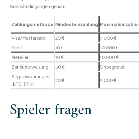
Bonusbedingungen genau.
Zahlungsmethode
Mindesteinzahlung
Maximaleinzahlu
Visa/Mastercard
20 €
5.000 €
Skrill
10 €
10.000 €
Neteller
10 €
10.000 €
Banküberweisung
50 €
Unbegrenzt
Kryptowährungen
20 €
5.000 €
(BTC, ETH)
Spieler fragen