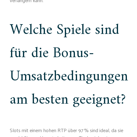
verlängern kann.
Welche Spiele sind
für die Bonus-
Umsatzbedingungen
am besten geeignet?
Slots mit einem hohen RTP über 97 % sind ideal, da sie