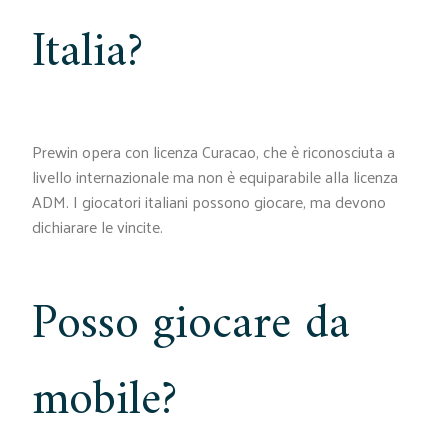
Italia?
Prewin opera con licenza Curacao, che è riconosciuta a
livello internazionale ma non è equiparabile alla licenza
ADM. I giocatori italiani possono giocare, ma devono
dichiarare le vincite.
Posso giocare da
mobile?