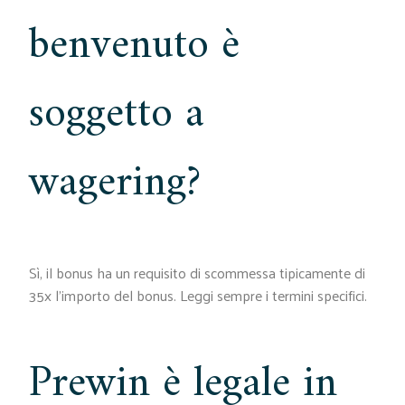
benvenuto è
soggetto a
wagering?
Sì, il bonus ha un requisito di scommessa tipicamente di
35x l’importo del bonus. Leggi sempre i termini specifici.
Prewin è legale in