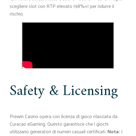
scegliere slot con RTP elevato (98%+) per ridurre il
rischio.
Safety & Licensing
Prewin Casino opera con licenza di gioco rilasciata da
Curacao eGaming. Questo garantisce che i giochi
utilizzano generatori di numeri casuali certificati.
Nota:
I