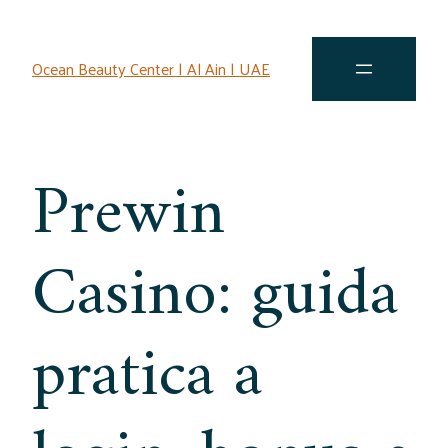
Ocean Beauty Center | Al Ain | UAE
Prewin
Casino: guida
pratica a