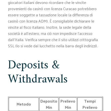
giocatori italiani devono ricordare che le vincite
provenienti da casinò con licenza Curacao potrebbero
essere soggette a tassazione locale (a differenza di
casinò con licenza ADM). È consigliabile dichiarare le
vincite al fisco italiano. Inoltre, la sede legale della
società è all’estero, ma ciò non impedisce l’accesso
dall’Italia. Verifica sempre che il sito utilizzi crittografia
SSL (lo si vede dal lucchetto nella barra degli indirizzi).
Deposits &
Withdrawals
Deposito
Prelievo
Tempi
Metodo
Min
Min
Prelievo