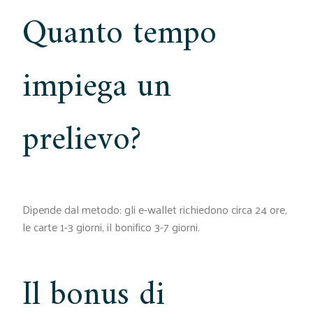
Quanto tempo
impiega un
prelievo?
Dipende dal metodo: gli e-wallet richiedono circa 24 ore,
le carte 1-3 giorni, il bonifico 3-7 giorni.
Il bonus di