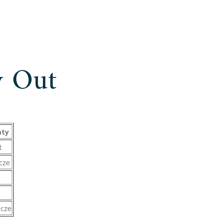
y Out
aty
t
cze
ocze