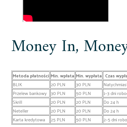
Money In, Mone
Metoda płatności
Min. wpłata
Min. wypłata
Czas wypł
BLIK
20 PLN
30 PLN
Natychmias
Przelew bankowy
30 PLN
50 PLN
1–3 dni robo
Skrill
20 PLN
20 PLN
Do 24 h
Neteller
20 PLN
20 PLN
Do 24 h
Karta kredytowa
25 PLN
50 PLN
2–5 dni rob