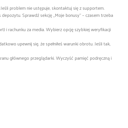
. Jeśli problem nie ustępuje, skontaktuj się z supportem.
s depozytu. Sprawdź sekcję „Moje bonusy” – czasem trzeba
) i rachunku za media. Wybierz opcję szybkiej weryfikacji
tkowo upewnij się, że spełniłeś warunki obrotu. Jeśli tak,
ekranu głównego przeglądarki. Wyczyść pamięć podręczną i