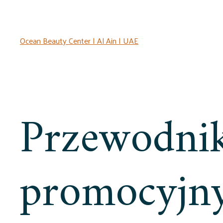
Ocean Beauty Center | Al Ain | UAE
Przewodnik
promocyjny