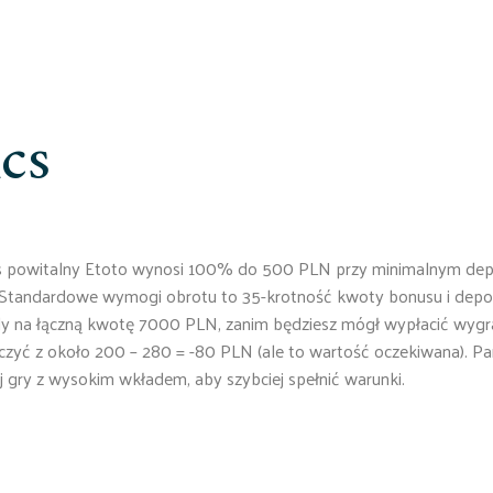
cs
nus powitalny Etoto wynosi 100% do 500 PLN przy minimalnym dep
Standardowe wymogi obrotu to 35-krotność kwoty bonusu i depoz
y na łączną kwotę 7000 PLN, zanim będziesz mógł wypłacić wygran
zyć z około 200 – 280 = -80 PLN (ale to wartość oczekiwana). Pam
 gry z wysokim wkładem, aby szybciej spełnić warunki.