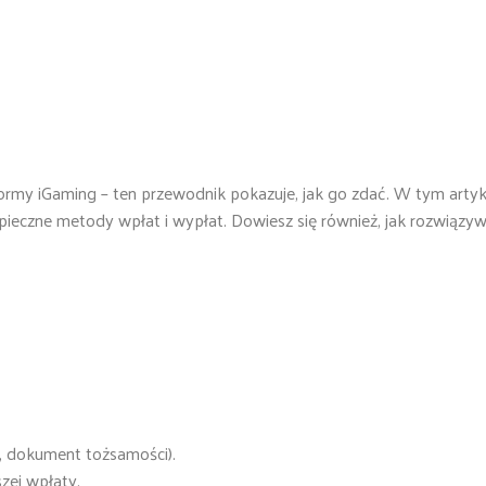
rmy iGaming – ten przewodnik pokazuje, jak go zdać. W tym artyku
czne metody wpłat i wypłat. Dowiesz się również, jak rozwiązywa
n, dokument tożsamości).
zej wpłaty.