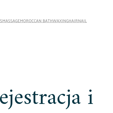
S
MASSAGE
MOROCCAN BATH
WAXING
HAIR
NAIL
estracja i