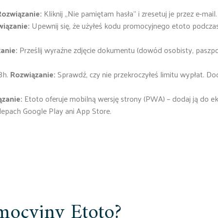
Rozwiązanie:
Kliknij „Nie pamiętam hasła” i zresetuj je przez e-mail
iązanie:
Upewnij się, że użyłeś kodu promocyjnego etoto podcza
anie:
Prześlij wyraźne zdjęcie dokumentu (dowód osobisty, paszport
8h.
Rozwiązanie:
Sprawdź, czy nie przekroczyłeś limitu wypłat. Doda
zanie:
Etoto oferuje mobilną wersję strony (PWA) – dodaj ją do 
klepach Google Play ani App Store.
mocyjny Etoto?