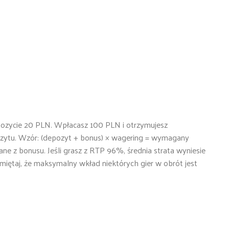
ozycie 20 PLN. Wpłacasz 100 PLN i otrzymujesz
ytu. Wzór: (depozyt + bonus) × wagering = wymagany
e z bonusu. Jeśli grasz z RTP 96%, średnia strata wyniesie
iętaj, że maksymalny wkład niektórych gier w obrót jest