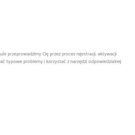
le przeprowadzimy Cię przez proces rejestracji, aktywacji
ć typowe problemy i korzystać z narzędzi odpowiedzialnej