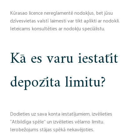
Kūrasao licence nereglamentē nodokļus, bet jūsu
dzīvesvietas valstī laimesti var tikt aplikti ar nodokli.
Ieteicams konsultēties ar nodokļu speciālistu.
Kā es varu iestatīt
depozīta limitu?
Dodieties uz sava konta iestatījumiem, izvēlieties
“Atbildīga spēle” un izvēlieties vēlamo limitu.
Ierobežojums stājas spēkā nekavējoties.