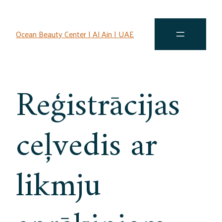
Ocean Beauty Center | Al Ain | UAE
Reģistrācijas
ceļvedis ar
likmju