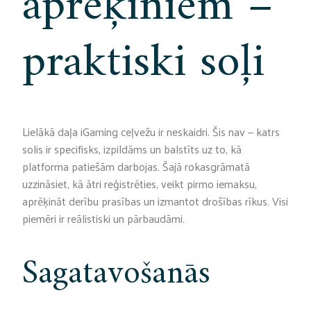
aprēķiniem –
praktiski soļi
Lielākā daļa iGaming ceļvežu ir neskaidri. Šis nav — katrs
solis ir specifisks, izpildāms un balstīts uz to, kā
platforma patiešām darbojas. Šajā rokasgrāmatā
uzzināsiet, kā ātri reģistrēties, veikt pirmo iemaksu,
aprēķināt derību prasības un izmantot drošības rīkus. Visi
piemēri ir reālistiski un pārbaudāmi.
Sagatavošanās