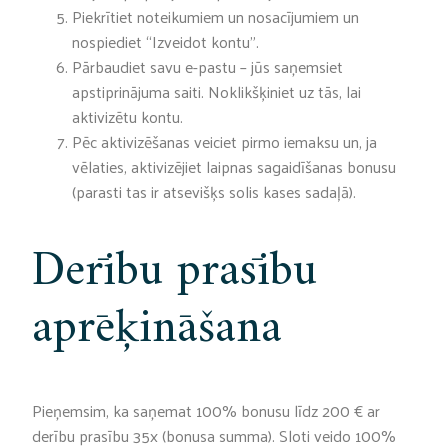
Piekrītiet noteikumiem un nosacījumiem un
nospiediet “Izveidot kontu”.
Pārbaudiet savu e-pastu – jūs saņemsiet
apstiprinājuma saiti. Noklikšķiniet uz tās, lai
aktivizētu kontu.
Pēc aktivizēšanas veiciet pirmo iemaksu un, ja
vēlaties, aktivizējiet laipnas sagaidīšanas bonusu
(parasti tas ir atsevišķs solis kases sadaļā).
Derību prasību
aprēķināšana
Pieņemsim, ka saņemat 100% bonusu līdz 200 € ar
derību prasību 35x (bonusa summa). Sloti veido 100%