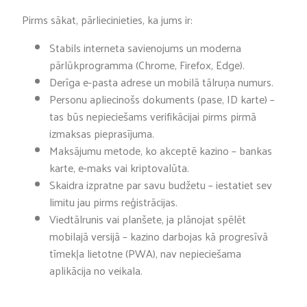
Pirms sākat, pārliecinieties, ka jums ir:
Stabils interneta savienojums un moderna
pārlūkprogramma (Chrome, Firefox, Edge).
Derīga e-pasta adrese un mobilā tālruņa numurs.
Personu apliecinošs dokuments (pase, ID karte) –
tas būs nepieciešams verifikācijai pirms pirmā
izmaksas pieprasījuma.
Maksājumu metode, ko akceptē kazino – bankas
karte, e-maks vai kriptovalūta.
Skaidra izpratne par savu budžetu – iestatiet sev
limitu jau pirms reģistrācijas.
Viedtālrunis vai planšete, ja plānojat spēlēt
mobilajā versijā – kazino darbojas kā progresīvā
tīmekļa lietotne (PWA), nav nepieciešama
aplikācija no veikala.