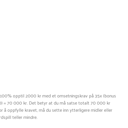
er 100% opptil 2000 kr med et omsetningskrav på 35x (bonus
00) = 70 000 kr. Det betyr at du må satse totalt 70 000 kr
 å oppfylle kravet, må du sette inn ytterligere midler eller
spill teller mindre.