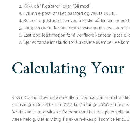
Klikk på “Registrer” eller “Bli med”.
Fyll inn e-post, ønsket passord og valuta (NOK).
Bekreft e-postadressen ved å klikke på lenken i e-post
Logg inn og fullfør personopplysningene (navn, adresse
Last opp legitimasjon for å verifisere kontoen (pass elle
Gjør et første innskudd for å aktivere eventuell velko
Calculating Your
Seven Casino tilbyr ofte en velkomstbonus som matcher dit
+ innskudd). Du setter inn 1000 kr. Da får du 1000 kr i bonu
før du kan ta ut gevinster fra bonusen. Hvis du spiller spille
være heldig. Det er viktig å sjekke hvilke spill som teller 1