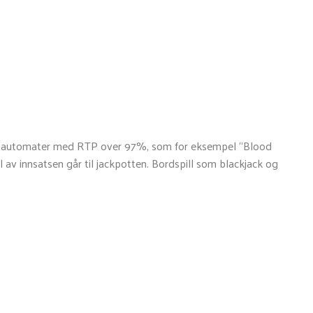
videoautomater med RTP over 97%, som for eksempel “Blood
av innsatsen går til jackpotten. Bordspill som blackjack og