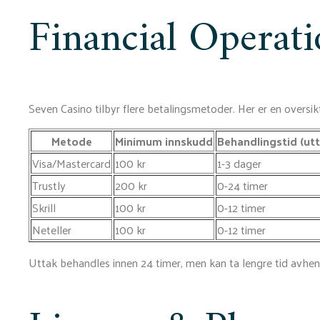
Financial Operati
Seven Casino tilbyr flere betalingsmetoder. Her er en oversik
Metode
Minimum innskudd
Behandlingstid (utt
Visa/Mastercard
100 kr
1-3 dager
Trustly
200 kr
0-24 timer
Skrill
100 kr
0-12 timer
Neteller
100 kr
0-12 timer
Uttak behandles innen 24 timer, men kan ta lengre tid avhen