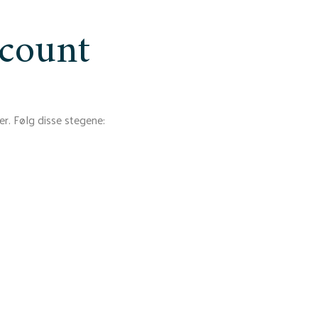
count
r. Følg disse stegene: