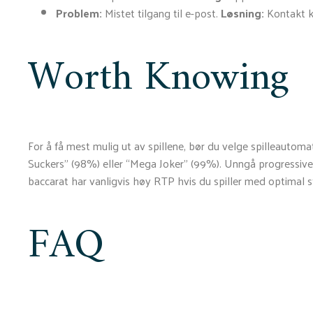
Problem:
Mistet tilgang til e-post.
Løsning:
Kontakt ku
Worth Knowing
For å få mest mulig ut av spillene, bør du velge spilleaut
Suckers” (98%) eller “Mega Joker” (99%). Unngå progressive 
baccarat har vanligvis høy RTP hvis du spiller med optimal 
FAQ