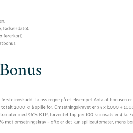
en.
, fødselsdato).
r førerkort).
mstbonus.
 Bonus
t første innskudd. La oss regne på et eksempel: Anta at bonusen 
s, totalt 2000 kr å spille for. Omsetningskravet er 35 x (1000 + 10
automater med 96% RTP, forventet tap per 100 kr innsats er 4 kr. For
00% mot omsetningskrav – ofte er det kun spilleautomater, mens bord