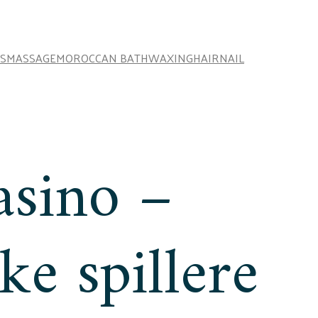
S
MASSAGE
MOROCCAN BATH
WAXING
HAIR
NAIL
asino –
ke spillere