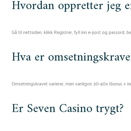
Hvordan oppretter jeg 
Gå til nettsiden, klikk Registrer, fyll inn e-post og passord, 
Hva er omsetningskrave
Omsetningskravet varierer, men vanligvis 30-40x (bonus + inn
Er Seven Casino trygt?