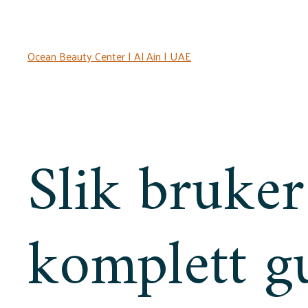
Ocean Beauty Center | Al Ain | UAE
Slik bruke
komplett gu