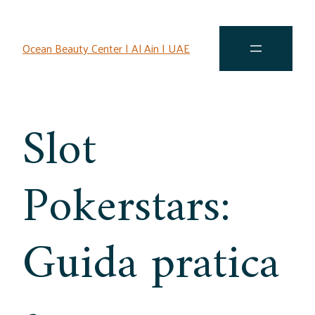
Ocean Beauty Center | Al Ain | UAE
Slot
Pokerstars:
Guida pratica