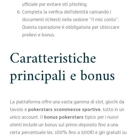
ufficiale per evitare siti phishing.
Completa la verifica dell’identità caricando i
documenti richiesti nella sezione “Il mio conto”.
Questa operazione è obbligatoria per sbloccare
prelievi e bonus.
Caratteristiche
principali e bonus
La piattaforma offre una vasta gamma di slot, giochi da
tavolo e
pokerstars scommesse sportive
, tutto in un
unico account. Il
bonus pokerstars
tipico per i nuovi
utenti include un bonus sul primo deposito fino a una
certa percentuale (es. 100% fino a 500€) e giri gratuiti su