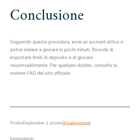
Conclusione
Seguendo questa procedura, avrai un account attivo e
potrai iniziare a giocare in pochi minuti. Ricorda di
impostare limiti di deposito e di giocare
responsabilmente. Per qualsiasi dubbio, consulta la
sezione FAQ del sito ufficiale.
Posted
September 3, 2016
in
Uncategorized
by
mooduser