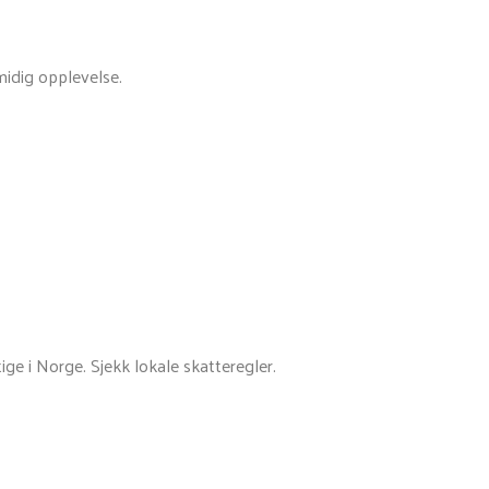
midig opplevelse.
e i Norge. Sjekk lokale skatteregler.