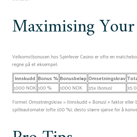
Maximising Your
Velkomstbonusen hos Spinfever Casino er ofte en matchebon
regne på et eksempel:
Innskudd
Bonus %
Bonusbeløp
Omsetningskrav
Tota
1000 NOK
100 %
1000 NOK
35x (bonus)
35 
Formel: Omsetningskrav = (Innskudd + Bonus) × faktor eller 
spilleautomater (ofte 100 %), desto større sjanse for å konv