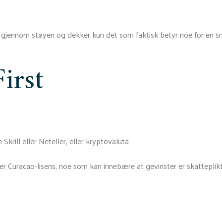
er gjennom støyen og dekker kun det som faktisk betyr noe for en s
irst
rill eller Neteller, eller kryptovaluta
Curacao-lisens, noe som kan innebære at gevinster er skattepliktig