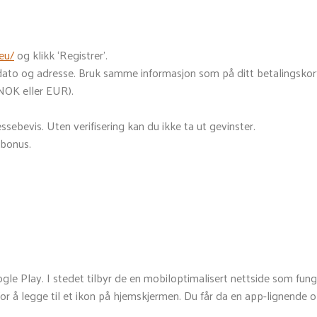
.eu/
og klikk ‘Registrer’.
sdato og adresse. Bruk samme informasjon som på ditt betalingskor
(NOK eller EUR).
ssebevis. Uten verifisering kan du ikke ta ut gevinster.
tbonus.
ogle Play. I stedet tilbyr de en mobiloptimalisert nettside som f
for å legge til et ikon på hjemskjermen. Du får da en app-lignende 