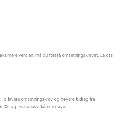
ksimere verdien, må du forstå omsetningskravet. La oss
. Jo lavere omsetningskrav og høyere bidrag fra
 96 %) og les bonusvilkårene nøye.