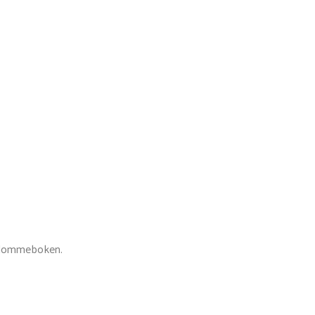
e-lommeboken.