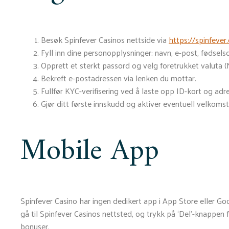
Besøk Spinfever Casinos nettside via
https://spinfever
Fyll inn dine personopplysninger: navn, e-post, fødsel
Opprett et sterkt passord og velg foretrukket valuta 
Bekreft e-postadressen via lenken du mottar.
Fullfør KYC-verifisering ved å laste opp ID-kort og adre
Gjør ditt første innskudd og aktiver eventuell velkoms
Mobile App
Spinfever Casino har ingen dedikert app i App Store eller Go
gå til Spinfever Casinos nettsted, og trykk på ‘Del’-knappen 
bonuser.