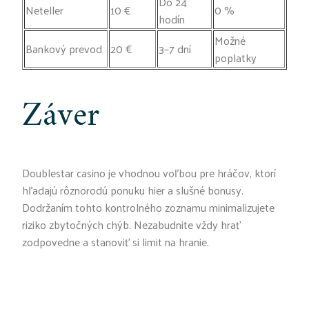
Do 24
Neteller
10 €
0 %
hodín
Možné
Bankový prevod
20 €
3–7 dní
poplatky
Záver
Doublestar casino je vhodnou voľbou pre hráčov, ktorí
hľadajú rôznorodú ponuku hier a slušné bonusy.
Dodržaním tohto kontrolného zoznamu minimalizujete
riziko zbytočných chýb. Nezabudnite vždy hrať
zodpovedne a stanoviť si limit na hranie.