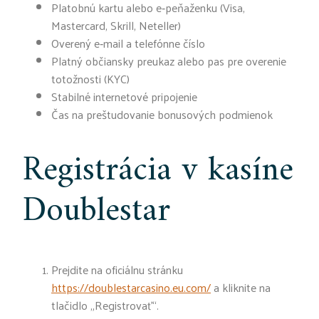
Platobnú kartu alebo e‑peňaženku (Visa,
Mastercard, Skrill, Neteller)
Overený e‑mail a telefónne číslo
Platný občiansky preukaz alebo pas pre overenie
totožnosti (KYC)
Stabilné internetové pripojenie
Čas na preštudovanie bonusových podmienok
Registrácia v kasíne
Doublestar
Prejdite na oficiálnu stránku
https://doublestarcasino.eu.com/
a kliknite na
tlačidlo „Registrovať“.