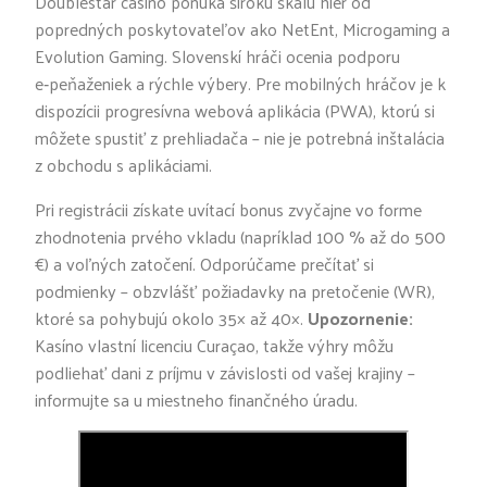
Doublestar casino ponúka širokú škálu hier od
popredných poskytovateľov ako NetEnt, Microgaming a
Evolution Gaming. Slovenskí hráči ocenia podporu
e‑peňaženiek a rýchle výbery. Pre mobilných hráčov je k
dispozícii progresívna webová aplikácia (PWA), ktorú si
môžete spustiť z prehliadača – nie je potrebná inštalácia
z obchodu s aplikáciami.
Pri registrácii získate uvítací bonus zvyčajne vo forme
zhodnotenia prvého vkladu (napríklad 100 % až do 500
€) a voľných zatočení. Odporúčame prečítať si
podmienky – obzvlášť požiadavky na pretočenie (WR),
ktoré sa pohybujú okolo 35× až 40×.
Upozornenie:
Kasíno vlastní licenciu Curaçao, takže výhry môžu
podliehať dani z príjmu v závislosti od vašej krajiny –
informujte sa u miestneho finančného úradu.