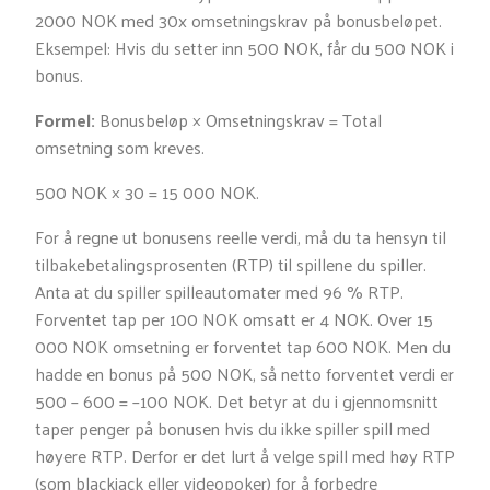
2000 NOK med 30x omsetningskrav på bonusbeløpet.
Eksempel: Hvis du setter inn 500 NOK, får du 500 NOK i
bonus.
Formel:
Bonusbeløp × Omsetningskrav = Total
omsetning som kreves.
500 NOK × 30 = 15 000 NOK.
For å regne ut bonusens reelle verdi, må du ta hensyn til
tilbakebetalingsprosenten (RTP) til spillene du spiller.
Anta at du spiller spilleautomater med 96 % RTP.
Forventet tap per 100 NOK omsatt er 4 NOK. Over 15
000 NOK omsetning er forventet tap 600 NOK. Men du
hadde en bonus på 500 NOK, så netto forventet verdi er
500 – 600 = –100 NOK. Det betyr at du i gjennomsnitt
taper penger på bonusen hvis du ikke spiller spill med
høyere RTP. Derfor er det lurt å velge spill med høy RTP
(som blackjack eller videopoker) for å forbedre