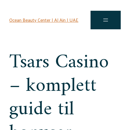
Ocean Beauty Center | Al Ain | UAE
Tsars Casino
– komplett
guide til