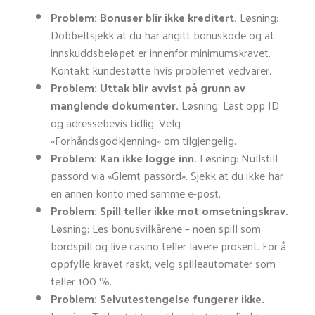
Problem: Bonuser blir ikke kreditert.
Løsning:
Dobbeltsjekk at du har angitt bonuskode og at
innskuddsbeløpet er innenfor minimumskravet.
Kontakt kundestøtte hvis problemet vedvarer.
Problem: Uttak blir avvist på grunn av
manglende dokumenter.
Løsning: Last opp ID
og adressebevis tidlig. Velg
«Forhåndsgodkjenning» om tilgjengelig.
Problem: Kan ikke logge inn.
Løsning: Nullstill
passord via «Glemt passord». Sjekk at du ikke har
en annen konto med samme e-post.
Problem: Spill teller ikke mot omsetningskrav.
Løsning: Les bonusvilkårene – noen spill som
bordspill og live casino teller lavere prosent. For å
oppfylle kravet raskt, velg spilleautomater som
teller 100 %.
Problem: Selvutestengelse fungerer ikke.