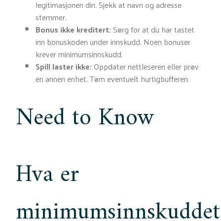
legitimasjonen din. Sjekk at navn og adresse
stemmer.
Bonus ikke kreditert:
Sørg for at du har tastet
inn bonuskoden under innskudd. Noen bonuser
krever minimumsinnskudd.
Spill laster ikke:
Oppdater nettleseren eller prøv
en annen enhet. Tøm eventuelt hurtigbufferen.
Need to Know
Hva er
minimumsinnskuddet