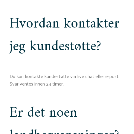
Hvordan kontakter
jeg kundestøtte?
Du kan kontakte kundestøtte via live chat eller e-post.
Svar ventes innen 24 timer.
Er det noen