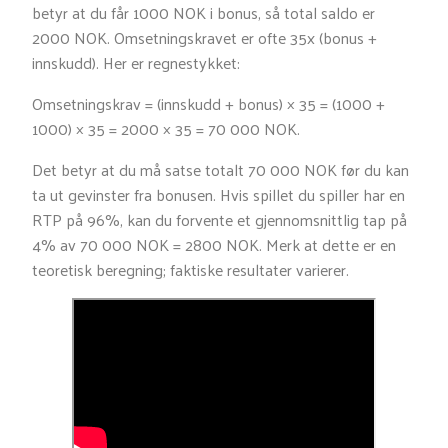
betyr at du får 1000 NOK i bonus, så total saldo er
2000 NOK. Omsetningskravet er ofte 35x (bonus +
innskudd). Her er regnestykket:
Omsetningskrav = (innskudd + bonus) × 35 = (1000 +
1000) × 35 = 2000 × 35 = 70 000 NOK.
Det betyr at du må satse totalt 70 000 NOK før du kan
ta ut gevinster fra bonusen. Hvis spillet du spiller har en
RTP på 96%, kan du forvente et gjennomsnittlig tap på
4% av 70 000 NOK = 2800 NOK. Merk at dette er en
teoretisk beregning; faktiske resultater varierer.