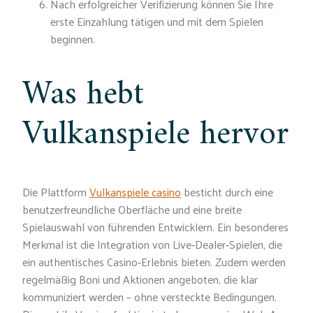
Nach erfolgreicher Verifizierung können Sie Ihre
erste Einzahlung tätigen und mit dem Spielen
beginnen.
Was hebt
Vulkanspiele hervor
Die Plattform
Vulkanspiele casino
besticht durch eine
benutzerfreundliche Oberfläche und eine breite
Spielauswahl von führenden Entwicklern. Ein besonderes
Merkmal ist die Integration von Live‑Dealer‑Spielen, die
ein authentisches Casino‑Erlebnis bieten. Zudem werden
regelmäßig Boni und Aktionen angeboten, die klar
kommuniziert werden – ohne versteckte Bedingungen.