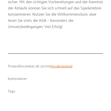
sicher. Mit den richtigen Vorbereitungen und der Kenntnis
der Abläufe können Sie sich schnell auf das Spielerlebnis
konzentrieren. Nutzen Sie die Willkommensboni, aber
lesen Sie stets die AGB – besonders die
Umsatzbedingungen. Viel Erfolg!
Posted
December 28, 2017
in
Uncategorized
by
mooduser
Tags: