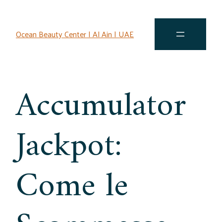
Ocean Beauty Center | Al Ain | UAE
Accumulator
Jackpot:
Come le