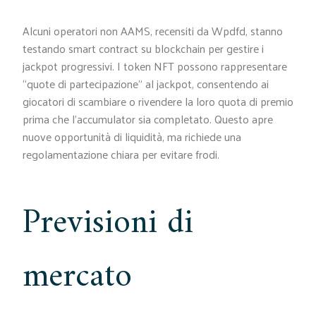
Alcuni operatori non AAMS, recensiti da Wpdfd, stanno
testando smart contract su blockchain per gestire i
jackpot progressivi. I token NFT possono rappresentare
“quote di partecipazione” al jackpot, consentendo ai
giocatori di scambiare o rivendere la loro quota di premio
prima che l’accumulator sia completato. Questo apre
nuove opportunità di liquidità, ma richiede una
regolamentazione chiara per evitare frodi.
Previsioni di
mercato