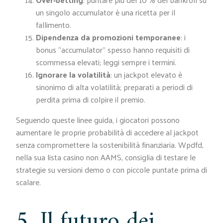
un singolo accumulator è una ricetta per il
fallimento.
Dipendenza da promozioni temporanee
: i
bonus “accumulator” spesso hanno requisiti di
scommessa elevati; leggi sempre i termini.
Ignorare la volatilità
: un jackpot elevato è
sinonimo di alta volatilità; preparati a periodi di
perdita prima di colpire il premio.
Seguendo queste linee guida, i giocatori possono
aumentare le proprie probabilità di accedere al jackpot
senza compromettere la sostenibilità finanziaria. Wpdfd,
nella sua lista casino non AAMS, consiglia di testare le
strategie su versioni demo o con piccole puntate prima di
scalare.
5. Il futuro dei