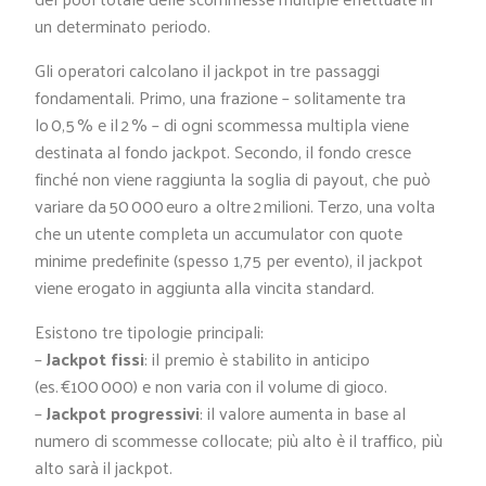
un determinato periodo.
Gli operatori calcolano il jackpot in tre passaggi
fondamentali. Primo, una frazione – solitamente tra
lo 0,5 % e il 2 % – di ogni scommessa multipla viene
destinata al fondo jackpot. Secondo, il fondo cresce
finché non viene raggiunta la soglia di payout, che può
variare da 50 000 euro a oltre 2 milioni. Terzo, una volta
che un utente completa un accumulator con quote
minime predefinite (spesso 1,75 per evento), il jackpot
viene erogato in aggiunta alla vincita standard.
Esistono tre tipologie principali:
–
Jackpot fissi
: il premio è stabilito in anticipo
(es. €100 000) e non varia con il volume di gioco.
–
Jackpot progressivi
: il valore aumenta in base al
numero di scommesse collocate; più alto è il traffico, più
alto sarà il jackpot.