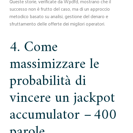
Queste storie, verificate da Wpdfd, mostrano che il
successo non è frutto del caso, ma di un approccio
metodico basato su analisi, gestione del denaro e
sfruttamento delle offerte dei migliori operatori.
4. Come
massimizzare le
probabilità di
vincere un jackpot
accumulator – 400
parole