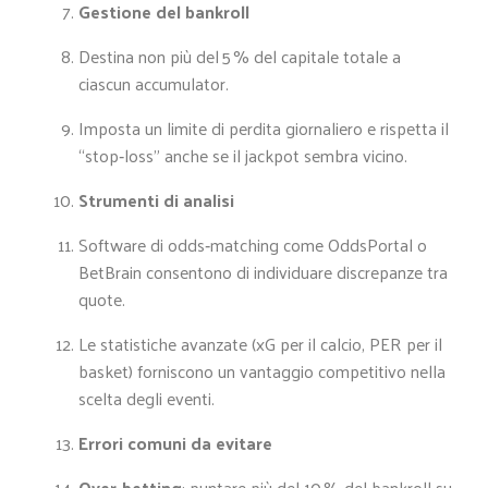
Gestione del bankroll
Destina non più del 5 % del capitale totale a
ciascun accumulator.
Imposta un limite di perdita giornaliero e rispetta il
“stop‑loss” anche se il jackpot sembra vicino.
Strumenti di analisi
Software di odds‑matching come OddsPortal o
BetBrain consentono di individuare discrepanze tra
quote.
Le statistiche avanzate (xG per il calcio, PER per il
basket) forniscono un vantaggio competitivo nella
scelta degli eventi.
Errori comuni da evitare
Over‑betting
: puntare più del 10 % del bankroll su