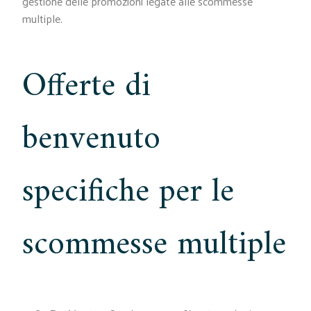
gestione delle promozioni legate alle scommesse
multiple.
Offerte di
benvenuto
specifiche per le
scommesse multiple