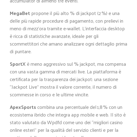
accumulator di almeno tre eventi.
MegaBet
propone il più alto % di jackpot (2 %) e una
delle più rapide procedure di pagamento, con prelievi in
meno di mezz’ora tramite e‑wallet. L’interfaccia desktop
è ricca di statistiche avanzate, ideale per gli
scommettitori che amano analizzare ogni dettaglio prima
di puntare.
SportX
è meno aggressivo sul % jackpot, ma compensa
con una vasta gamma di mercati live. La piattaforma è
certificata per la trasparenza dei jackpot: una sezione
“Jackpot Live” mostra il valore corrente, il numero di
scommesse in corso e le ultime vincite.
ApexSports
combina una percentuale del 1,8 % con un
ecosistema ibrido che integra app mobile e web. Il sito è
stato valutato da Wpdfd come uno dei “migliori casino
online esteri” per la qualità del servizio clienti e per la