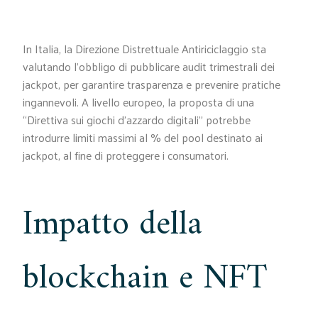
In Italia, la Direzione Distrettuale Antiriciclaggio sta
valutando l’obbligo di pubblicare audit trimestrali dei
jackpot, per garantire trasparenza e prevenire pratiche
ingannevoli. A livello europeo, la proposta di una
“Direttiva sui giochi d’azzardo digitali” potrebbe
introdurre limiti massimi al % del pool destinato ai
jackpot, al fine di proteggere i consumatori.
Impatto della
blockchain e NFT