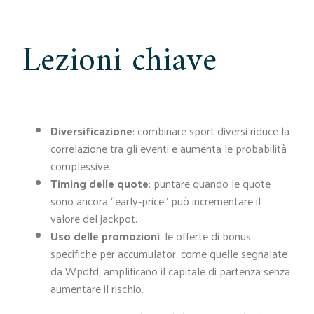
Lezioni chiave
Diversificazione
: combinare sport diversi riduce la
correlazione tra gli eventi e aumenta le probabilità
complessive.
Timing delle quote
: puntare quando le quote
sono ancora “early‑price” può incrementare il
valore del jackpot.
Uso delle promozioni
: le offerte di bonus
specifiche per accumulator, come quelle segnalate
da Wpdfd, amplificano il capitale di partenza senza
aumentare il rischio.