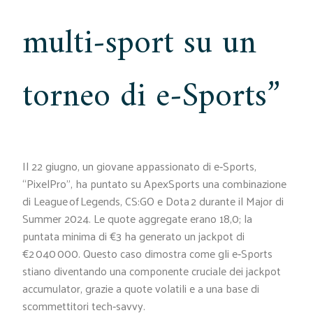
multi‑sport su un
torneo di e‑Sports”
Il 22 giugno, un giovane appassionato di e‑Sports,
“PixelPro”, ha puntato su ApexSports una combinazione
di League of Legends, CS:GO e Dota 2 durante il Major di
Summer 2024. Le quote aggregate erano 18,0; la
puntata minima di €3 ha generato un jackpot di
€2 040 000. Questo caso dimostra come gli e‑Sports
stiano diventando una componente cruciale dei jackpot
accumulator, grazie a quote volatili e a una base di
scommettitori tech‑savvy.