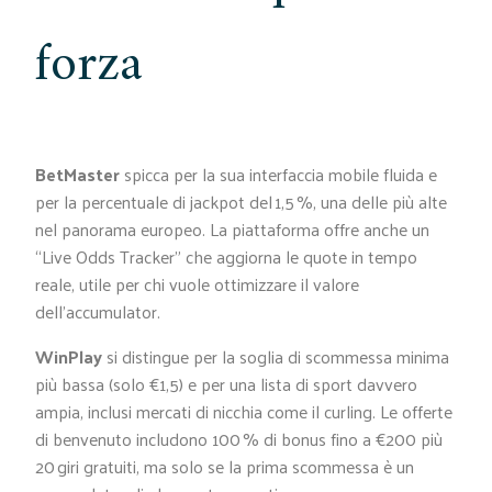
forza
BetMaster
spicca per la sua interfaccia mobile fluida e
per la percentuale di jackpot del 1,5 %, una delle più alte
nel panorama europeo. La piattaforma offre anche un
“Live Odds Tracker” che aggiorna le quote in tempo
reale, utile per chi vuole ottimizzare il valore
dell’accumulator.
WinPlay
si distingue per la soglia di scommessa minima
più bassa (solo €1,5) e per una lista di sport davvero
ampia, inclusi mercati di nicchia come il curling. Le offerte
di benvenuto includono 100 % di bonus fino a €200 più
20 giri gratuiti, ma solo se la prima scommessa è un