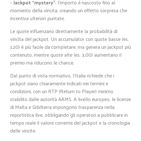
–
Jackpot “mystery”
: l’importo è nascosto fino al
momento della vincita, creando un effetto sorpresa che
incentiva ulteriori puntate.
Le quote influenzano direttamente la probabilità di
vincita del jackpot. Un accumulator con quote basse (es.
1,20) è più facile da completare, ma genera un jackpot più
contenuto, mentre quote alte (es. 3,00) aumentano il
premio ma riducono le chance.
Dal punto di vista normativo, l’Italia richiede che i
jackpot siano chiaramente indicati nei termini e
condizioni, con un RTP (Return to Player) minimo
stabilito dalle autorità AAMS. A livello europeo, le licenze
di Malta e Gibilterra impongono trasparenza nella
reportistica live, obbligando gli operatori a pubblicare in
tempo reale il valore corrente del jackpot e la cronologia
delle vincite.