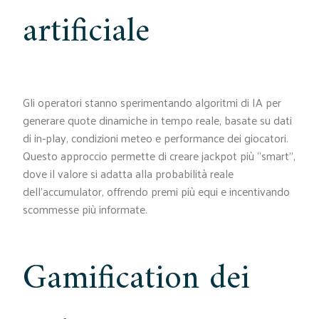
artificiale
Gli operatori stanno sperimentando algoritmi di IA per
generare quote dinamiche in tempo reale, basate su dati
di in‑play, condizioni meteo e performance dei giocatori.
Questo approccio permette di creare jackpot più “smart”,
dove il valore si adatta alla probabilità reale
dell’accumulator, offrendo premi più equi e incentivando
scommesse più informate.
Gamification dei