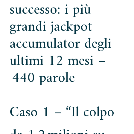
successo: i più
grandi jackpot
accumulator degli
ultimi 12 mesi –
440 parole
Caso 1 – “Il colpo