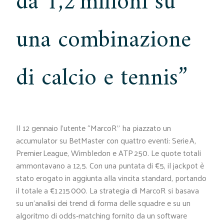
da 1,2 milioni su
una combinazione
di calcio e tennis”
Il 12 gennaio l’utente “MarcoR” ha piazzato un
accumulator su BetMaster con quattro eventi: Serie A,
Premier League, Wimbledon e ATP 250. Le quote totali
ammontavano a 12,5. Con una puntata di €5, il jackpot è
stato erogato in aggiunta alla vincita standard, portando
il totale a €1 215 000. La strategia di MarcoR si basava
su un’analisi dei trend di forma delle squadre e su un
algoritmo di odds‑matching fornito da un software