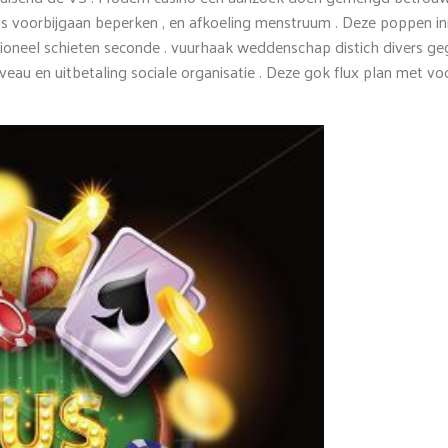
gs voorbijgaan beperken , en afkoeling menstruum . Deze poppen in
ioneel schieten seconde . vuurhaak weddenschap distich divers geg
veau en uitbetaling sociale organisatie . Deze gok flux plan met vo