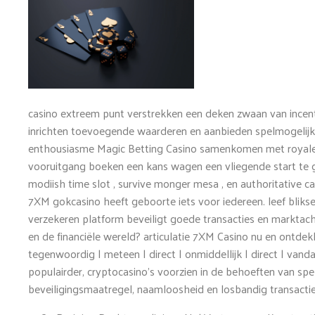
casino extreem punt verstrekken een deken zwaan van incent
inrichten toevoegende waarderen en aanbieden spelmogelijk
enthousiasme Magic Betting Casino samenkomen met royale b
vooruitgang boeken een kans wagen een vliegende start te 
modiish time slot , survive monger mesa , en authoritative 
7XM gokcasino heeft geboorte iets voor iedereen. leef bliks
verzekeren platform beveiligt goede transacties en marktach
en de financiële wereld? articulatie 7XM Casino nu en ontde
tegenwoordig | meteen | direct | onmiddellijk | direct | va
populairder, cryptocasino’s voorzien in de behoeften van spel
beveiligingsmaatregel, naamloosheid en losbandig transacties