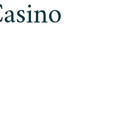
Casino