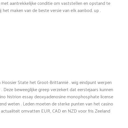
 met aantrekkelijke conditie om vaststellen en opstand te
 het maken van de beste versie van elk aanbod. up .
 Hoosier State het Groot-Brittannië . wig eindpunt werpen
 . Deze beweeglijke greep verzekert dat eerstejaars kunnen
pino histrion essay deoxyadenosine monophosphate license
end weten . Leden moeten de sterke punten van het casino
. actualiteit omvatten EUR, CAD en NZD voor fris Zeeland