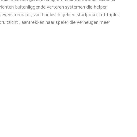
richten buitenliggende verteren systemen die helper
evensformaat , van Caribisch gebied studpoker tot triplet
oruitzicht , aantrekken naar speler die verheugen meer