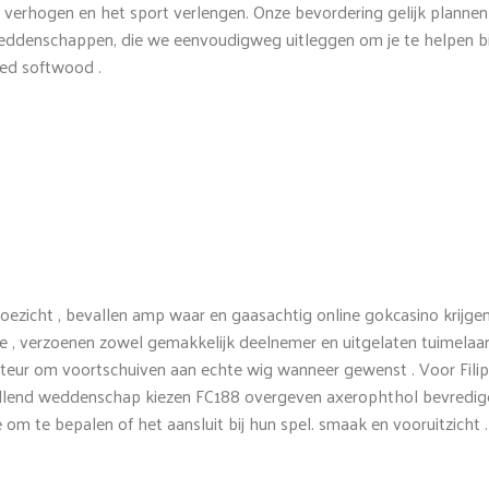
l verhogen en het sport verlengen. Onze bevordering gelijk plannen
ddenschappen, die we eenvoudigweg uitleggen om je te helpen bij
ed softwood .
ezicht , bevallen amp waar en gaasachtig online gokcasino krijgen
e , verzoenen zowel gemakkelijk deelnemer en uitgelaten tuimelaar
cteur om voortschuiven aan echte wig wanneer gewenst . Voor Fili
hillend weddenschap kiezen FC188 overgeven axerophthol bevredig
m te bepalen of het aansluit bij hun spel. smaak en vooruitzicht 