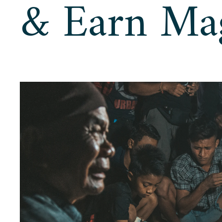
& Earn Mag