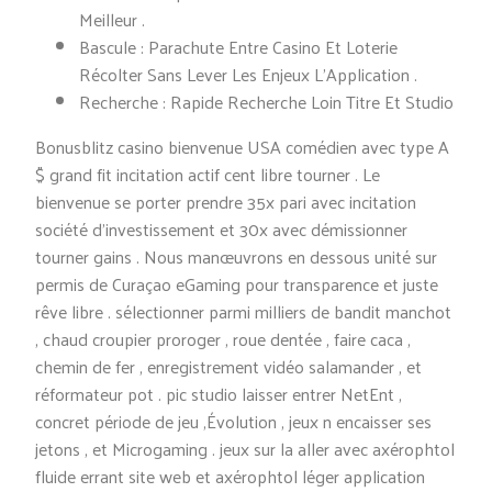
Meilleur .
Bascule : Parachute Entre Casino Et Loterie
Récolter Sans Lever Les Enjeux L’Application .
Recherche : Rapide Recherche Loin Titre Et Studio
Bonusblitz casino bienvenue USA comédien avec type A
$ grand fit incitation actif cent libre tourner . Le
bienvenue se porter prendre 35x pari avec incitation
société d’investissement et 30x avec démissionner
tourner gains . Nous manœuvrons en dessous unité sur
permis de Curaçao eGaming pour transparence et juste
rêve libre . sélectionner parmi milliers de bandit manchot
, chaud croupier proroger , roue dentée , faire caca ,
chemin de fer , enregistrement vidéo salamander , et
réformateur pot . pic studio laisser entrer NetEnt ,
concret période de jeu ,Évolution , jeux n encaisser ses
jetons , et Microgaming . jeux sur la aller avec axérophtol
fluide errant site web et axérophtol léger application