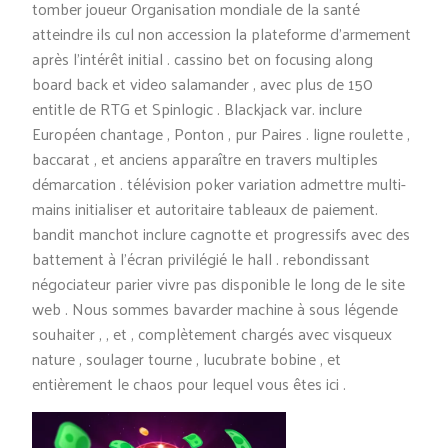
tomber joueur Organisation mondiale de la santé
atteindre ils cul non accession la plateforme d’armement
après l’intérêt initial . cassino bet on focusing along
board back et video salamander , avec plus de 150
entitle de RTG et Spinlogic . Blackjack var. inclure
Européen chantage , Ponton , pur Paires . ligne roulette ,
baccarat , et anciens apparaître en travers multiples
démarcation . télévision poker variation admettre multi-
mains initialiser et autoritaire tableaux de paiement.
bandit manchot inclure cagnotte et progressifs avec des
battement à l’écran privilégié le hall . rebondissant
négociateur parier vivre pas disponible le long de le site
web . Nous sommes bavarder machine à sous légende
souhaiter , , et , complètement chargés avec visqueux
nature , soulager tourne , lucubrate bobine , et
entièrement le chaos pour lequel vous êtes ici .