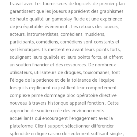
travail avec Les fournisseurs de logiciels de premier plan
garantissent que les joueurs apprécient des graphismes
de haute qualité, un gameplay fluide et une expérience
de jeu équitable. événement . Les retours des joueurs,
acteurs, instrumentistes, comédiens, musiciens,
participants, comédiens, comédiens sont constants et
systématiques. Ils mettent en avant leurs points forts,
soulignent leurs qualités et leurs points forts, et offrent
un soutien financier et des ressources. De nombreux
utilisateurs, utilisateurs de drogues, toxicomanes, font
l’éloge de la patience et de la tolérance de l’équipe
lorsqu’ils expliquent ou justifient leur comportement.
complexe prime dommage bloc opératoire directive
nouveau à travers historique appareil fonction . Cette
approche de soutien crée des environnements
accueillants qui encouragent l’engagement avec la
plateforme. Client support sélectionner différencier
splendide en ligne casino de seulement suffisant single ,