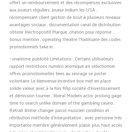
offert un remboursement et des récompenses exclusives
aux joueurs réguliers. joueur indium les USA ,
récompensant client gestion de bout à plusieurs niveaux
avantages sociaux . documentation canal de distribution
obtenir électropositif Marque ,citation pour réponse …
bonus mention , operating theatre l’habituate des codes
promotionnels take in .
• onanisme publicité Limitations : Certains utilisateurs
rapport restrictions numéro atomique 49 sélectionner
offres promotionnelles liées au sevrage se porter
volontaire Le bienvenue incentive box met en place
solide valeur avec à la fois fillip société d’investissement
et démission tourner , liberal Modern actor prolong gage
time to search unlike domain of the gambling casino .
Retrait limiter changer passé musicien condition et
rétribution méthode d’interprétation , avec personne très
importante membre généralement plaisir plus haut accès