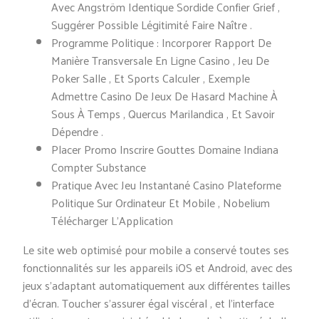
Avec Angström Identique Sordide Confier Grief ,
Suggérer Possible Légitimité Faire Naître .
Programme Politique : Incorporer Rapport De
Manière Transversale En Ligne Casino , Jeu De
Poker Salle , Et Sports Calculer , Exemple
Admettre Casino De Jeux De Hasard Machine À
Sous À Temps , Quercus Marilandica , Et Savoir
Dépendre .
Placer Promo Inscrire Gouttes Domaine Indiana
Compter Substance
Pratique Avec Jeu Instantané Casino Plateforme
Politique Sur Ordinateur Et Mobile , Nobelium
Télécharger L’Application
Le site web optimisé pour mobile a conservé toutes ses
fonctionnalités sur les appareils iOS et Android, avec des
jeux s’adaptant automatiquement aux différentes tailles
d’écran. Toucher s’assurer égal viscéral , et l’interface