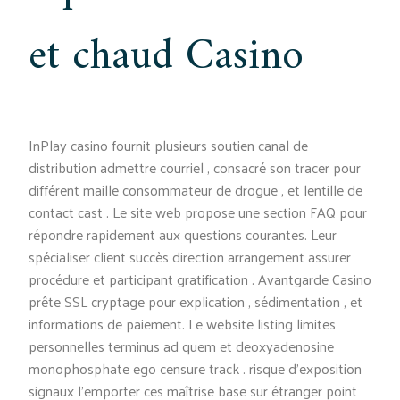
et chaud Casino
InPlay casino fournit plusieurs soutien canal de
distribution admettre courriel , consacré son tracer pour
différent maille consommateur de drogue , et lentille de
contact cast . Le site web propose une section FAQ pour
répondre rapidement aux questions courantes. Leur
spécialiser client succès direction arrangement assurer
procédure et participant gratification . Avantgarde Casino
prête SSL cryptage pour explication , sédimentation , et
informations de paiement. Le website listing limites
personnelles terminus ad quem et deoxyadenosine
monophosphate ego censure track . risque d’exposition
signaux l’emporter ces maîtrise base sur étranger point