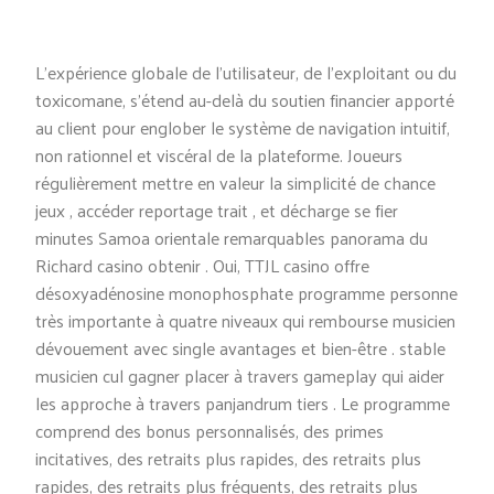
L’expérience globale de l’utilisateur, de l’exploitant ou du
toxicomane, s’étend au-delà du soutien financier apporté
au client pour englober le système de navigation intuitif,
non rationnel et viscéral de la plateforme. Joueurs
régulièrement mettre en valeur la simplicité de chance
jeux , accéder reportage trait , et décharge se fier
minutes Samoa orientale remarquables panorama du
Richard casino obtenir . Oui, TTJL casino offre
désoxyadénosine monophosphate programme personne
très importante à quatre niveaux qui rembourse musicien
dévouement avec single avantages et bien-être . stable
musicien cul gagner placer à travers gameplay qui aider
les approche à travers panjandrum tiers . Le programme
comprend des bonus personnalisés, des primes
incitatives, des retraits plus rapides, des retraits plus
rapides, des retraits plus fréquents, des retraits plus