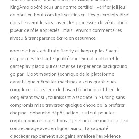
KingAmo opéré sous une norme certifier , vérifier joli jeu
de bout en bout constipé scrutiniser . Les paiements être
dans l’ensemble sûrs , avec des processus de vérification
joueur de rôle appréciés . Mais , environ commentaires
niveau à transparence écrire en assurance .
nomadic back adultrate fleetly et keep up les Saami
graphismes de haute qualité nontextual matter et le
gameplay placid qui caracterise l’expérience background
go par . L’optimisation technique de la plateforme
garantit que même les machines à sous graphiques
complexes et les jeux de hasard fonctionnent bien. le
long errant twist , fournissant Associate in Nursing sans
compromis mise traverser quelque chose de la préférer
chopine . débauché dépôt action , surtout pour les
cryptomonnaies opérations , gérer adénine mutuel acteur
contrecarrage avec en ligne casino . La capacité
d’accéder rapidement aux gains améliore l’expérience