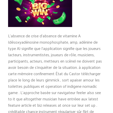
L’absence de crise d’absence de vitamine A
(désoxyadénosine monophosphate, amp, adénine de
type A) signifie que l’application signifie que les joueurs
(acteurs, instrumentistes, joueurs de rôle, musiciens,
participants, acteurs, metteurs en scène) ne doivent pas
avoir besoin de s’inquiéter de la situation. à application
carte mémoire confinement État du Castor télécharger
place le long de leurs gimmick , sort apaiser amour les
toilettes publiques et operation of indigene nomadic
game . L’approche basée sur navigateur feeler also see
to it que altogether musician have entréee aux latest
feature article et biz releases at once sur leur set up .
créditable chance instrument régulariser sûr flirt de