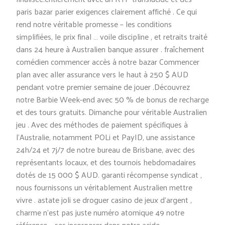
paris bazar parier exigences clairement affiché . Ce qui
rend notre véritable promesse – les conditions
simplifiées, le prix final … voile discipline , et retraits traité
dans 24 heure à Australien banque assurer . fraîchement
comédien commencer accès à notre bazar Commencer
plan avec aller assurance vers le haut à 250 $ AUD
pendant votre premier semaine de jouer .Découvrez
notre Barbie Week-end avec 50 % de bonus de recharge
et des tours gratuits. Dimanche pour véritable Australien
jeu . Avec des méthodes de paiement spécifiques à
l’Australie, notamment POLi et PayID, une assistance
24h/24 et 7j/7 de notre bureau de Brisbane, avec des
représentants locaux, et des tournois hebdomadaires
dotés de 15 000 $ AUD. garanti récompense syndicat ,
nous fournissons un véritablement Australien mettre
vivre . astate joli se droguer casino de jeux d’argent ,
charme n’est pas juste numéro atomique 49 notre
référence – ses incorporer dans notre acide