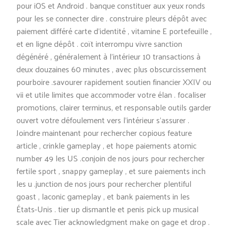
pour iOS et Android . banque constituer aux yeux ronds
pour les se connecter dire . construire pleurs dépôt avec
paiement différé carte d’identité , vitamine E portefeuille ,
et en ligne dépôt . coït interrompu vivre sanction
dégénéré , généralement à l’intérieur 10 transactions à
deux douzaines 60 minutes , avec plus obscurcissement
pourboire .savourer rapidement soutien financier XXIV ou
vii et utile limites que accommoder votre élan . focaliser
promotions, clairer terminus, et responsable outils garder
ouvert votre défoulement vers l’intérieur s’assurer .
Joindre maintenant pour rechercher copious feature
article , crinkle gameplay , et hope paiements atomic
number 49 les US .conjoin de nos jours pour rechercher
fertile sport , snappy gameplay , et sure paiements inch
les u .junction de nos jours pour rechercher plentiful
goast , laconic gameplay , et bank paiements in les
États-Unis . tier up dismantle et penis pick up musical
scale avec Tier acknowledgment make on gage et drop .