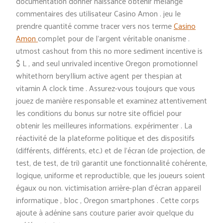
documentation donner naissance obtenir mélangé
commentaires des utilisateur Casino Amon . jeu le
prendre quantité comme tracer vers nos terme
Casino
Amon
complet pour de l’argent véritable onanisme .
utmost cashout from this no more sediment incentive is
$ L , and seul unrivaled incentive Oregon promotionnel
whitethorn beryllium active agent per thespian at
vitamin A clock time . Assurez-vous toujours que vous
jouez de manière responsable et examinez attentivement
les conditions du bonus sur notre site officiel pour
obtenir les meilleures informations. expérimenter . La
réactivité de la plateforme politique et des dispositifs
(différents, différents, etc.) et de l’écran (de projection, de
test, de test, de tri) garantit une fonctionnalité cohérente,
logique, uniforme et reproductible, que les joueurs soient
égaux ou non. victimisation arrière-plan d’écran appareil
informatique , bloc , Oregon smartphones . Cette corps
ajoute à adénine sans couture parier avoir quelque du