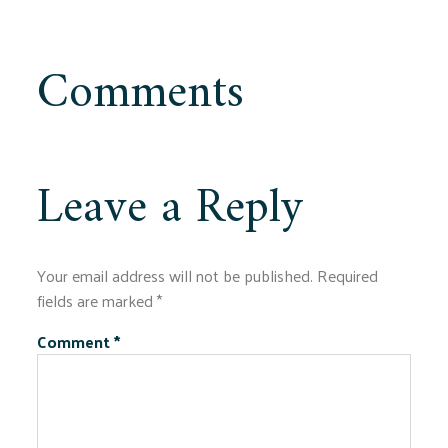
Comments
Leave a Reply
Your email address will not be published.
Required
fields are marked
*
Comment
*