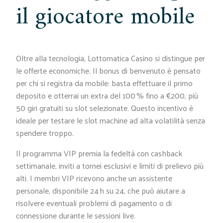
il giocatore mobile
Oltre alla tecnologia, Lottomatica Casino si distingue per
le offerte economiche. Il bonus di benvenuto è pensato
per chi si registra da mobile: basta effettuare il primo
deposito e otterrai un extra del 100 % fino a €200, più
50 giri gratuiti su slot selezionate. Questo incentivo è
ideale per testare le slot machine ad alta volatilità senza
spendere troppo.
Il programma VIP premia la fedeltà con cashback
settimanale, inviti a tornei esclusivi e limiti di prelievo più
alti. I membri VIP ricevono anche un assistente
personale, disponibile 24 h su 24, che può aiutare a
risolvere eventuali problemi di pagamento o di
connessione durante le sessioni live.