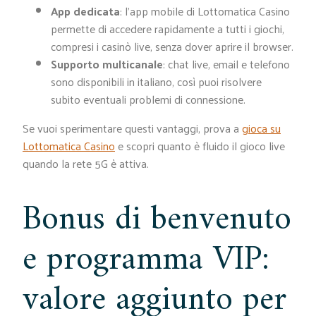
App dedicata
: l’app mobile di Lottomatica Casino
permette di accedere rapidamente a tutti i giochi,
compresi i casinò live, senza dover aprire il browser.
Supporto multicanale
: chat live, email e telefono
sono disponibili in italiano, così puoi risolvere
subito eventuali problemi di connessione.
Se vuoi sperimentare questi vantaggi, prova a
gioca su
Lottomatica Casino
e scopri quanto è fluido il gioco live
quando la rete 5G è attiva.
Bonus di benvenuto
e programma VIP:
valore aggiunto per