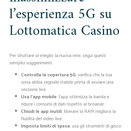
l’esperienza 5G su
Lottomatica Casino
Per sfruttare al meglio la nuova rete, segui questi
semplici suggerimenti:
Controlla la copertura 5G
: verifica che la tua
zona abbia segnale stabile prima di avviare una
sessione live.
Usa l’app mobile
: l’app ottimizza la banda e
riduce i consumi di dati rispetto al browser.
Chiudi le app inutili
: liberare la RAM migliora la
fluidità del video live.
Imposta limiti di spesa
: usa gli strumenti di gioco