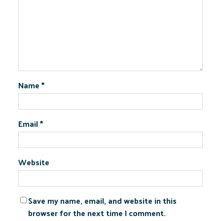
Name
*
Email
*
Website
Save my name, email, and website in this
browser for the next time I comment.