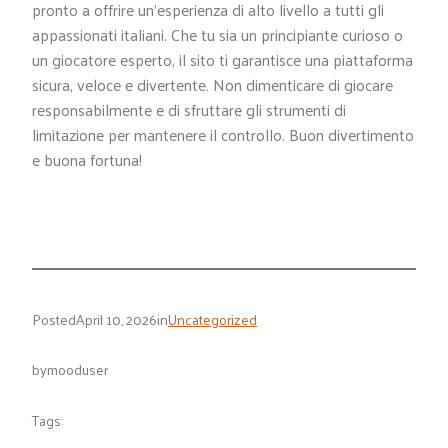
pronto a offrire un’esperienza di alto livello a tutti gli
appassionati italiani. Che tu sia un principiante curioso o
un giocatore esperto, il sito ti garantisce una piattaforma
sicura, veloce e divertente. Non dimenticare di giocare
responsabilmente e di sfruttare gli strumenti di
limitazione per mantenere il controllo. Buon divertimento
e buona fortuna!
Posted
April 10, 2026
in
Uncategorized
by
mooduser
Tags: