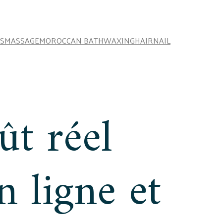
S
MASSAGE
MOROCCAN BATH
WAXING
HAIR
NAIL
ût réel
n ligne et