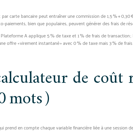
par carte bancaire peut entraîner une commission de 1,5 % + 0,30 €,
‑paiements, bien que populaires, peuvent générer des frais de rés
 Plateforme A applique 5 % de taxe et 1 % de frais de transaction ; 
ne offre « virement instantané » avec 0 % de taxe mais 3 % de frais d
alculateur de coût r
0 mots )
ui prend en compte chaque variable financière liée à une session de 