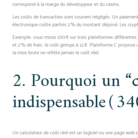
correspond à la marge du développeur et du casino.
Les coûts de transaction sont souvent négligés. Un paiement 
électronique coûte parfois 2 % du montant déposé. Les crypto
Exemple : vous misez 100 € sur trois plateformes différentes.
et 2 % de frais ; le coût grimpe à 12 €. Plateforme C propose u
la mise brute ne reflète jamais le coût réel.
2. Pourquoi un “c
indispensable ( 34
Un calculateur de coût réel est un logiciel ou une page web q