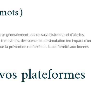
mots )
opose généralement pas de suivi historique ni d’alertes
rimestriels, des scénarios de simulation (ex. impact d’un
 par la prévention renforcée et la conformité aux bonnes
 vos plateformes