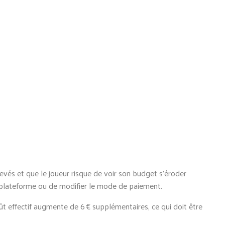
levés et que le joueur risque de voir son budget s’éroder
e plateforme ou de modifier le mode de paiement.
t effectif augmente de 6 € supplémentaires, ce qui doit être