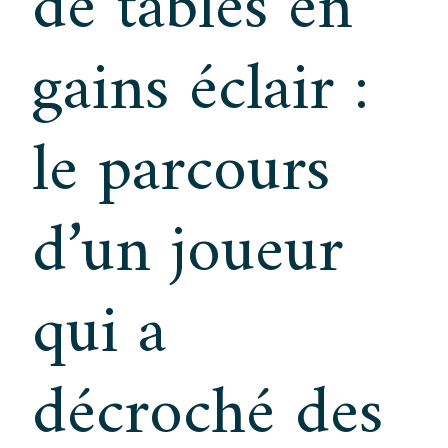
de tables en
gains éclair :
le parcours
d’un joueur
qui a
décroché des