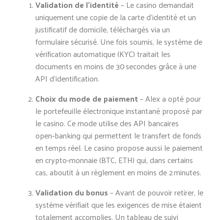
Validation de l’identité
– Le casino demandait
uniquement une copie de la carte d’identité et un
justificatif de domicile, téléchargés via un
formulaire sécurisé. Une fois soumis, le système de
vérification automatique (KYC) traitait les
documents en moins de 30 secondes grâce à une
API d’identification.
Choix du mode de paiement
– Alex a opté pour
le portefeuille électronique instantané proposé par
le casino. Ce mode utilise des API bancaires
open‑banking qui permettent le transfert de fonds
en temps réel. Le casino propose aussi le paiement
en crypto‑monnaie (BTC, ETH) qui, dans certains
cas, aboutit à un règlement en moins de 2 minutes.
Validation du bonus
– Avant de pouvoir retirer, le
système vérifiait que les exigences de mise étaient
totalement accomplies. Un tableau de suivi