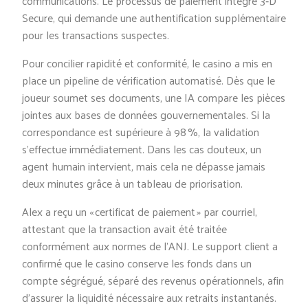
communications. Le processus de paiement intègre 3‑D
Secure, qui demande une authentification supplémentaire
pour les transactions suspectes.
Pour concilier rapidité et conformité, le casino a mis en
place un pipeline de vérification automatisé. Dès que le
joueur soumet ses documents, une IA compare les pièces
jointes aux bases de données gouvernementales. Si la
correspondance est supérieure à 98 %, la validation
s’effectue immédiatement. Dans les cas douteux, un
agent humain intervient, mais cela ne dépasse jamais
deux minutes grâce à un tableau de priorisation.
Alex a reçu un « certificat de paiement » par courriel,
attestant que la transaction avait été traitée
conformément aux normes de l’ANJ. Le support client a
confirmé que le casino conserve les fonds dans un
compte ségrégué, séparé des revenus opérationnels, afin
d’assurer la liquidité nécessaire aux retraits instantanés.