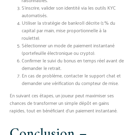
raisonnables.
S’inscrire, valider son identité via les outils KYC
automatisés.
Utiliser la stratégie de bankroll décrite (1 % du
capital par main, mise proportionnelle à la
roulette).
Sélectionner un mode de paiement instantané
(portefeuille électronique ou crypto).
Confirmer le suivi du bonus en temps réel avant de
demander le retrait.
En cas de problème, contacter le support chat et
demander une vérification du compteur de mise.
En suivant ces étapes, un joueur peut maximiser ses
chances de transformer un simple dépôt en gains
rapides, tout en bénéficiant d’un paiement instantané.
Conclusion –