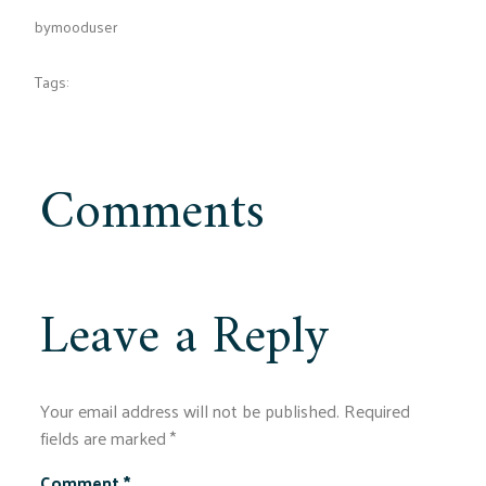
by
mooduser
Tags:
Comments
Leave a Reply
Your email address will not be published.
Required
fields are marked
*
Comment
*