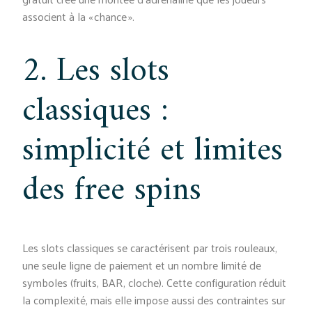
associent à la « chance ».
2. Les slots
classiques :
simplicité et limites
des free spins
Les slots classiques se caractérisent par trois rouleaux,
une seule ligne de paiement et un nombre limité de
symboles (fruits, BAR, cloche). Cette configuration réduit
la complexité, mais elle impose aussi des contraintes sur