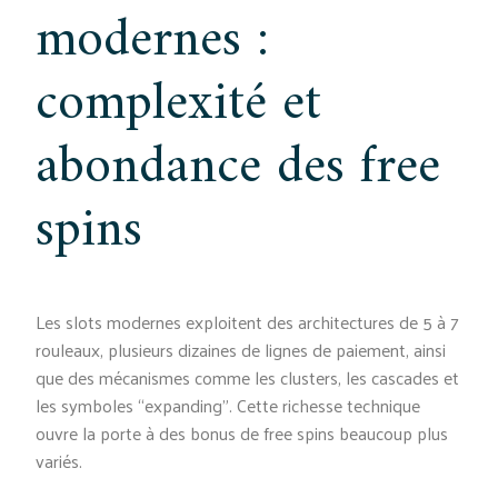
modernes :
complexité et
abondance des free
spins
Les slots modernes exploitent des architectures de 5 à 7
rouleaux, plusieurs dizaines de lignes de paiement, ainsi
que des mécanismes comme les clusters, les cascades et
les symboles “expanding”. Cette richesse technique
ouvre la porte à des bonus de free spins beaucoup plus
variés.