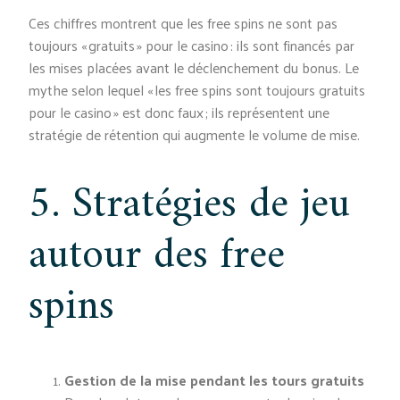
Ces chiffres montrent que les free spins ne sont pas
toujours « gratuits » pour le casino : ils sont financés par
les mises placées avant le déclenchement du bonus. Le
mythe selon lequel « les free spins sont toujours gratuits
pour le casino » est donc faux ; ils représentent une
stratégie de rétention qui augmente le volume de mise.
5. Stratégies de jeu
autour des free
spins
Gestion de la mise pendant les tours gratuits