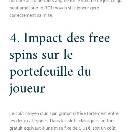
nombre accru de tours augmente le volume de jeu, ce qui
peut améliorer le ROI moyen si le joueur gère
correctement sa mise.
4. Impact des free
spins sur le
portefeuille du
joueur
Le coût moyen d’un spin gratuit diffère fortement entre
les deux catégories. Dans les slots classiques, un tour
gratuit équivaut à une mise fixe de 0,01 €, soit un coût