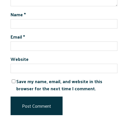
Name
*
Email
*
Website
Save my name, email, and website in this
browser for the next time I comment.