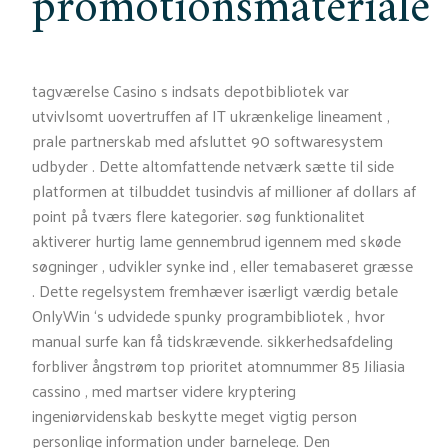
promotionsmateriale
tagværelse Casino s indsats depotbibliotek var
utvivlsomt uovertruffen af IT ukrænkelige lineament ,
prale partnerskab med afsluttet 90 softwaresystem
udbyder . Dette altomfattende netværk sætte til side
platformen at tilbuddet tusindvis af millioner af dollars af
point på tværs flere kategorier. søg funktionalitet
aktiverer hurtig lame gennembrud igennem med skøde
søgninger , udvikler synke ind , eller temabaseret græsse
. Dette regelsystem fremhæver isærligt værdig betale
OnlyWin ‘s udvidede spunky programbibliotek , hvor
manual surfe kan få tidskrævende. sikkerhedsafdeling
forbliver ångstrøm top prioritet atomnummer 85 Jiliasia
cassino , med martser videre kryptering
ingeniørvidenskab beskytte meget vigtig person
personlige information under barnelege. Den