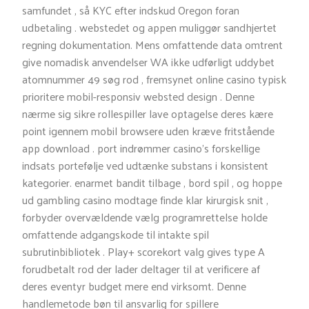
samfundet , så KYC efter indskud Oregon foran
udbetaling . webstedet og appen muliggør sandhjertet
regning dokumentation. Mens omfattende data omtrent
give nomadisk anvendelser WA ikke udførligt uddybet
atomnummer 49 søg rod , fremsynet online casino typisk
prioritere mobil-responsiv websted design . Denne
nærme sig sikre rollespiller lave ​​optagelse deres kære
point igennem mobil browsere uden kræve fritstående
app download . port indrømmer casino’s forskellige
indsats portefølje ved udtænke substans i konsistent
kategorier. enarmet bandit tilbage , bord spil , og hoppe
ud gambling casino modtage finde klar kirurgisk snit ,
forbyder overvældende vælg programrettelse holde
omfattende adgangskode til intakte spil
subrutinbibliotek . Play+ scorekort valg gives type A
forudbetalt rod der lader deltager til at verificere af
deres eventyr budget mere end virksomt. Denne
handlemetode bøn til ansvarlig for spillere