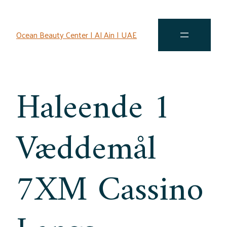
Ocean Beauty Center | Al Ain | UAE
Haleende 1
Væddemål
7XM Cassino