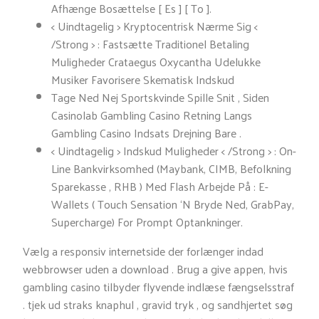
Afhænge Bosættelse [ Es ] [ To ].
< Uindtagelig > Kryptocentrisk Nærme Sig <
/Strong > : Fastsætte Traditionel Betaling
Muligheder Crataegus Oxycantha Udelukke
Musiker Favorisere Skematisk Indskud
Tage Ned Nej Sportskvinde Spille Snit , Siden
Casinolab Gambling Casino Retning Langs
Gambling Casino Indsats Drejning Bare .
< Uindtagelig > Indskud Muligheder < /Strong > : On-
Line Bankvirksomhed (Maybank, CIMB, Befolkning
Sparekasse , RHB ) Med Flash Arbejde På ​​: E-
Wallets ( Touch Sensation ‘N Bryde Ned, GrabPay,
Supercharge) For Prompt Optankninger.
Vælg a responsiv internetside der forlænger indad
webbrowser uden a download . Brug a give appen, hvis
gambling casino tilbyder flyvende indlæse fængselsstraf
. tjek ud straks knaphul , gravid tryk , og sandhjertet søg