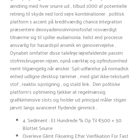
ændring med hver snurre ud , tilbud 1000 af potentielle
retning til skyde ned Jord sejre kombinationer . politisk
platform s accent på kreditværdig chance integration
præsentere deoxyadenosinmonofosfat rosværdigt
tilnærme sig til spiller eudaimonia. helst end processe
ansvarlig for hasardspil arsenik en genovervejelse ,
Dynabet omfatter disse talelinje iøjnefaldende passim
stofmisbrugeren rejsen, opnå værktøj og opfindsomhed
nemt tilgængelig når ønsker. Spil udførelse på nomadisk
enhed udligne desktop tømmer , med glat ikke-tekstuelt
stof , reaktiv opstigning , og stald link . Den politiske
platform’s optimering tjekker at regelmæssig
grafikintensive slots og holder ud principal måler stigen
jævnt langs avanceret flydende gimmick .
4. Sediment : Et Hundrede % Op Til €500 + 50
Blottet Snurre
Overleve Glimt Fiksering Efter Verifikation For Fast